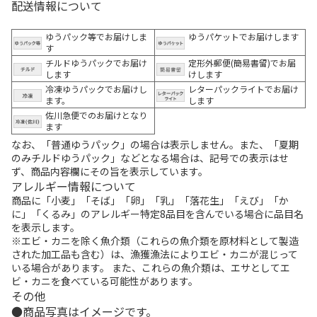
配送情報について
ゆうパック等でお届けしま
ゆうパケットでお届けします
す
チルドゆうパックでお届け
定形外郵便(簡易書留)でお届
します
けします
冷凍ゆうパックでお届けし
レターパックライトでお届け
ます。
します
佐川急便でのお届けとなり
ます
なお、「普通ゆうパック」の場合は表示しません。また、「夏期
のみチルドゆうパック」などとなる場合は、記号での表示はせ
ず、商品内容欄にその旨を表示しています。
アレルギー情報について
商品に「小麦」「そば」「卵」「乳」「落花生」「えび」「か
に」「くるみ」のアレルギー特定8品目を含んでいる場合に品目名
を表示します。
※エビ・カニを除く魚介類（これらの魚介類を原材料として製造
された加工品も含む）は、漁獲漁法によりエビ・カニが混じって
いる場合があります。 また、これらの魚介類は、エサとしてエ
ビ・カニを食べている可能性があります。
その他
商品写真はイメージです。