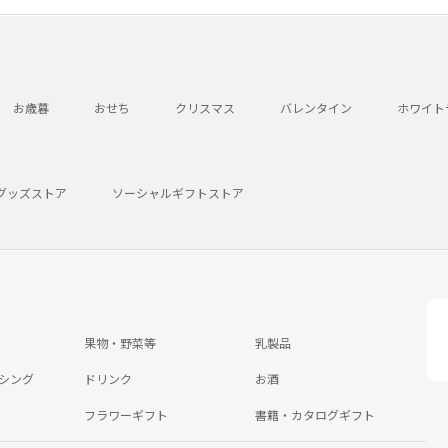
お歳暮
おせち
クリスマス
バレンタイン
ホワイト
グッズストア
ソーシャルギフトストア
果物・野菜等
乳製品
シング
ドリンク
お酒
フラワーギフト
書籍・カタログギフト