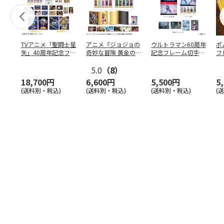
TVアニメ「聖闘士星
アニメ『ジョジョの
ウルトラマン60周年
ポ
矢」40周年記念フレ
奇妙な冒険 黄金の
記念フレーム切手コ
フ
ーム切手セット
風』スペシャルフレ
レクションスタンダ
（コ
…
ーム
5.0
…
（8）
ー
…
18,700円
6,600円
5,500円
5
(送料別・税込)
(送料別・税込)
(送料別・税込)
(