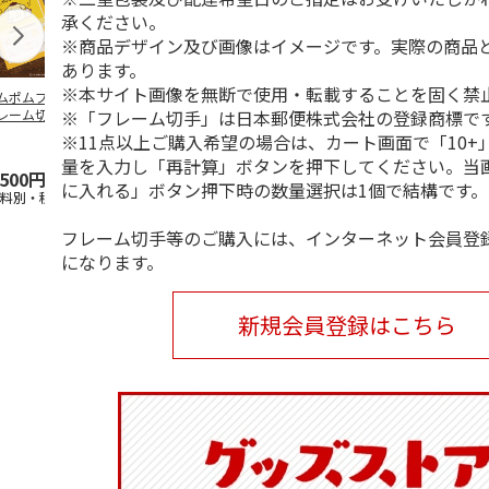
承ください。
※商品デザイン及び画像はイメージです。実際の商品
あります。
※本サイト画像を無断で使用・転載することを固く禁
ムポムプリン30th
ワンピース「エルバ
TVアニメ「聖闘士星
「昭和100年
※「フレーム切手」は日本郵便株式会社の登録商標で
レーム切手
フ編」フレーム切手
矢」40周年記念フレ
昭和の鉄道フ
&ポストカードセッ
ーム切手セット
切手セット Vo
※11点以上ご購入希望の場合は、カート画面で「10+
ト
4.8
（6）
（黄
5.0
…
（3）
4.8
（11
量を入力し「再計算」ボタンを押下してください。当
,500円
5,500円
6,050円
4,400円
に入れる」ボタン押下時の数量選択は1個で結構です。
送料別・税込)
(送料別・税込)
(送料別・税込)
(送料別・税込
フレーム切手等のご購入には、インターネット会員登
になります。
新規会員登録はこちら