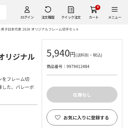
0
ログイン
注文履歴
クイック注文
カート
メニュー
男子日本代表 2026 オリジナルフレーム切手セット
5,940
円
 オリジナル
(送料別・税込)
商品番号
9979412484
ンをフレーム切
録した、バレーボ
お気に入りに登録する