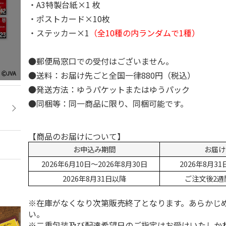
・A3特製台紙×1 枚
・ポストカード×10枚
・ステッカー×1
（全10種の内ランダムで1種）
●郵便局窓口での受付はございません。
●送料：お届け先ごと全国一律880円（税込）
●発送方法：ゆうパケットまたはゆうパック
●同梱等：同一商品に限り、同梱可能です。
【商品のお届けについて】
お申込み期間
お届け
2026年6月10日～2026年8月30日
2026年8月3
2026年8月31日以降
ご注文後2週
※在庫がなくなり次第販売終了となります。あらかじ
い。
※二重包装及び配達希望日のご指定はお受けいたしか