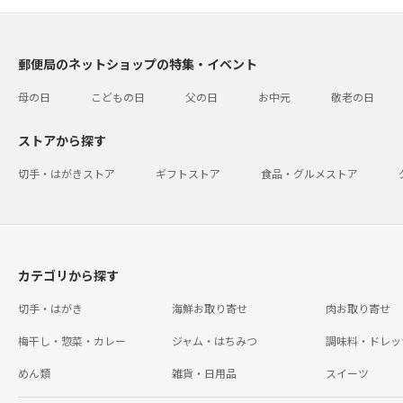
郵便局のネットショップの特集・イベント
母の日
こどもの日
父の日
お中元
敬老の日
ストアから探す
切手・はがきストア
ギフトストア
食品・グルメストア
カテゴリから探す
切手・はがき
海鮮お取り寄せ
肉お取り寄せ
梅干し・惣菜・カレー
ジャム・はちみつ
調味料・ドレッ
めん類
雑貨・日用品
スイーツ