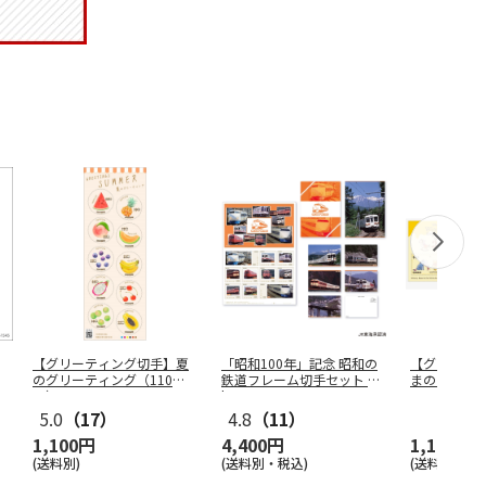
【グリーティング切手】夏
「昭和100年」記念 昭和の
【グリーテ
のグリーティング（110
鉄道フレーム切手セット Vo
まのプーさ
円）
l
…
5.0
（17）
4.8
（11）
1,100円
4,400円
1,100円
(送料別)
(送料別・税込)
(送料別)