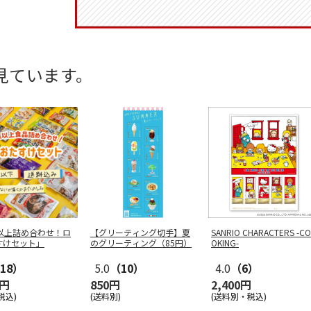
見ています。
点以上詰め合わせ！ロ
【グリーティング切手】夏
SANRIO CHARACTERS -CO
すけセット」
のグリーティング（85円）
OKING-
18）
5.0
（10）
4.0
（6）
0円
850円
2,400円
税込)
(送料別)
(送料別・税込)