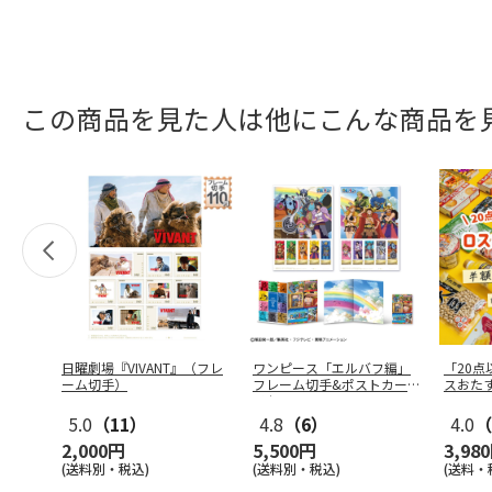
この商品を見た人は他にこんな商品を
日曜劇場『VIVANT』（フレ
ワンピース「エルバフ編」
「20
ーム切手）
フレーム切手&ポストカー
スおた
ドセット
5.0
（11）
4.8
（6）
4.0
（
2,000円
5,500円
3,98
(送料別・税込)
(送料別・税込)
(送料・