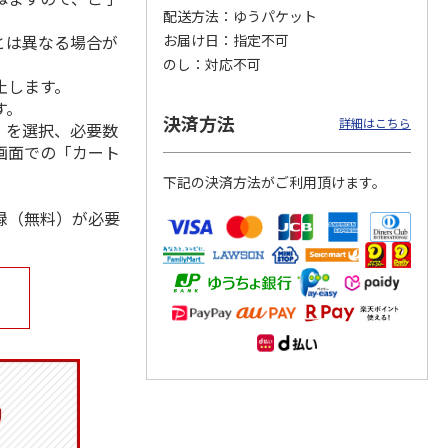
配送方法
ゆうパケット
とは異なる場合が
お届け日
指定不可
のし
対応不可
止します。
」記念
ポムポムプリン30th
仮面ライダーシリー
TVアニメ「聖闘士星
す。
レーム
おまとめセット
ズ生誕５５周年 フ
矢」40周年記念フレ
決済方法
l
…
レーム切手セット
ーム切手セット
詳細はこちら
」を選択、必要数
）
5.0
（3）
（青
5.0
…
（1）
画面での「カート
20,130円
5,800円
4,950円
下記の決済方法がご利用頂けます。
)
(送料別・税込)
(送料・税込)
(送料別・税込)
録（無料）が必要