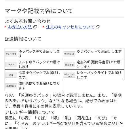
マークや記載内容について
よくあるお問い合わせ
お支払い方法
注文のキャンセルについて
配送情報について
ゆうパック等でお届けしま
ゆうパケットでお届けします
す
チルドゆうパックでお届け
定形外郵便(簡易書留)でお届
します
けします
冷凍ゆうパックでお届けし
レターパックライトでお届け
ます。
します
佐川急便でのお届けとなり
ます
なお、「普通ゆうパック」の場合は表示しません。また、「夏期
のみチルドゆうパック」などとなる場合は、記号での表示はせ
ず、商品内容欄にその旨を表示しています。
アレルギー情報について
商品に「小麦」「そば」「卵」「乳」「落花生」「えび」「か
に」「くるみ」のアレルギー特定8品目を含んでいる場合に品目名
を表示します。