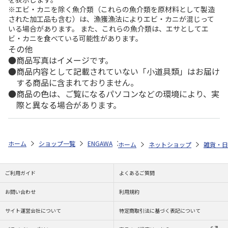
※エビ・カニを除く魚介類（これらの魚介類を原材料として製造
された加工品も含む）は、漁獲漁法によりエビ・カニが混じって
いる場合があります。 また、これらの魚介類は、エサとしてエ
ビ・カニを食べている可能性があります。
その他
商品写真はイメージです。
商品内容として記載されていない「小道具類」はお届け
する商品に含まれておりません。
商品の色は、ご覧になるパソコンなどの環境により、実
際と異なる場合があります。
ホーム
ショップ一覧
ENGAWA
ワンピース「エルバフ編」トートバ
ホーム
ネットショップ
雑貨・日
ご利用ガイド
よくあるご質問
お問い合わせ
利用規約
サイト運営会社について
特定商取引法に基づく表記について