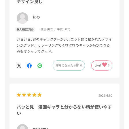
デザイン良し
にの
性別:
男性
年代:
50代
購入確認済み
ジョジョ5部のキャラクターがシルエット的に描かれたデザイ
ンがグッド。カラーリングでそれぞれのキャラが特定できる
点もオシャレでグッド。
参考になった
0
Like!
0
2026.6.30
パッと見 漫画キャラと分からない所が使いやす
い
no name