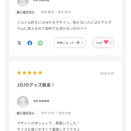
性別:
男性
年代:
40代
購入確認済み
ジョジョ好きには分かるデザイン。知らない人にはピクトグ
ラムに見えるので街中でも浮かないのがイイ
参考になった
0
Like!
0
2026.6.30
JOJOグッズ最高！
no name
年代:
10代
性別:
女性
購入確認済み
デザインがオシャレで、即買いでした！
サイズも使いやすくて重宝しそうです♪