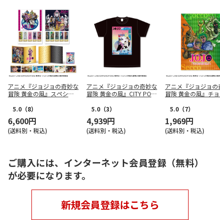
アニメ『ジョジョの奇妙な
アニメ『ジョジョの奇妙な
アニメ『ジョジョの
冒険 黄金の風』スペシャ
冒険 黄金の風』CITY POP
冒険 黄金の風』チ
ルフレーム切手セット
Tee Mサイズ
ータとセッコのよし
ーホルダー
5.0
（8）
5.0
（3）
5.0
（7）
6,600円
4,939円
1,969円
(送料別・税込)
(送料別・税込)
(送料別・税込)
ご購入には、インターネット会員登録（無料）
が必要になります。
新規会員登録はこちら