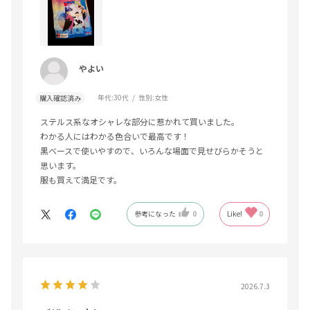
やよい
年代:
30代
性別:
女性
購入確認済み
ステルス系なオシャレな部分に惹かれて買いました。
わかる人にはわかる色合いで最高です！
黒ベースで使いやすので、いろんな場面で見せびらかそうと
思います。
服も買えて満足です。
参考になった
0
Like!
0
2026.7.3