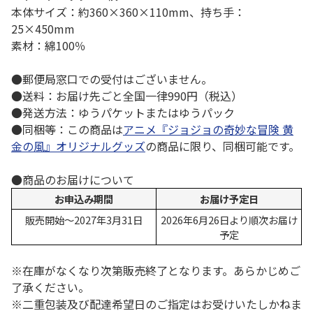
本体サイズ：約360×360×110mm、持ち手：
25×450mm
素材：綿100％
●郵便局窓口での受付はございません。
●送料：お届け先ごと全国一律990円（税込）
●発送方法：ゆうパケットまたはゆうパック
●同梱等：この商品は
アニメ『ジョジョの奇妙な冒険 黄
金の風』オリジナルグッズ
の商品に限り、同梱可能です。
●商品のお届けについて
お申込み期間
お届け予定日
販売開始～2027年3月31日
2026年6月26日より順次お届け
予定
※在庫がなくなり次第販売終了となります。あらかじめご
了承ください。
※二重包装及び配達希望日のご指定はお受けいたしかねま