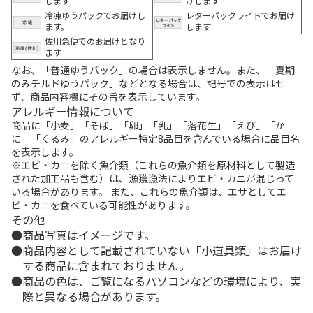
します
けします
冷凍ゆうパックでお届けし
レターパックライトでお届け
ます。
します
佐川急便でのお届けとなり
ます
なお、「普通ゆうパック」の場合は表示しません。また、「夏期
のみチルドゆうパック」などとなる場合は、記号での表示はせ
ず、商品内容欄にその旨を表示しています。
アレルギー情報について
商品に「小麦」「そば」「卵」「乳」「落花生」「えび」「か
に」「くるみ」のアレルギー特定8品目を含んでいる場合に品目名
を表示します。
※エビ・カニを除く魚介類（これらの魚介類を原材料として製造
された加工品も含む）は、漁獲漁法によりエビ・カニが混じって
いる場合があります。 また、これらの魚介類は、エサとしてエ
ビ・カニを食べている可能性があります。
その他
商品写真はイメージです。
商品内容として記載されていない「小道具類」はお届け
する商品に含まれておりません。
商品の色は、ご覧になるパソコンなどの環境により、実
際と異なる場合があります。