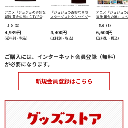
アニメ『ジョジョの奇妙な
『ジョジョの奇妙な冒険
アニメ『ジョジョの
冒険 黄金の風』CITY POP
スターダストクルセイダー
冒険 黄金の風』ス
Tee Mサイズ
ス』 ワールドツアーTシャ
ルフレーム切手セッ
ツ S
5.0
（3）
5.0
（8）
4,939円
4,400円
6,600円
(送料別・税込)
(送料別・税込)
(送料別・税込)
ご購入には、インターネット会員登録（無料）
が必要になります。
新規会員登録はこちら