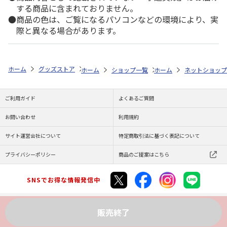
する商品に含まれておりません。
商品の色は、ご覧になるパソコンなどの環境により、実
際と異なる場合があります。
ホーム
グッズストア
ハニーベアシリーズ
ハニーベアシリーズ
ハ
ホーム
ショップ一覧
ホーム
ENGAWA
ネットショップ
ハニーベア
ご利用ガイド
よくあるご質問
お問い合わせ
利用規約
サイト運営会社について
特定商取引法に基づく表記について
プライバシーポリシー
商品のご提案はこちら
SNSでお得な情報発信中
販売終了
Copyright (C) JAPAN POST Co.,Ltd. All Rights Reserved.