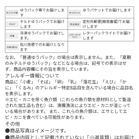
ゆうパック等でお届けしま
ゆうパケットでお届けします
す
チルドゆうパックでお届け
定形外郵便(簡易書留)でお届
します
けします
冷凍ゆうパックでお届けし
レターパックライトでお届け
ます。
します
佐川急便でのお届けとなり
ます
なお、「普通ゆうパック」の場合は表示しません。また、「夏期
のみチルドゆうパック」などとなる場合は、記号での表示はせ
ず、商品内容欄にその旨を表示しています。
アレルギー情報について
商品に「小麦」「そば」「卵」「乳」「落花生」「えび」「か
に」「くるみ」のアレルギー特定8品目を含んでいる場合に品目名
を表示します。
※エビ・カニを除く魚介類（これらの魚介類を原材料として製造
された加工品も含む）は、漁獲漁法によりエビ・カニが混じって
いる場合があります。 また、これらの魚介類は、エサとしてエ
ビ・カニを食べている可能性があります。
その他
商品写真はイメージです。
商品内容として記載されていない「小道具類」はお届け