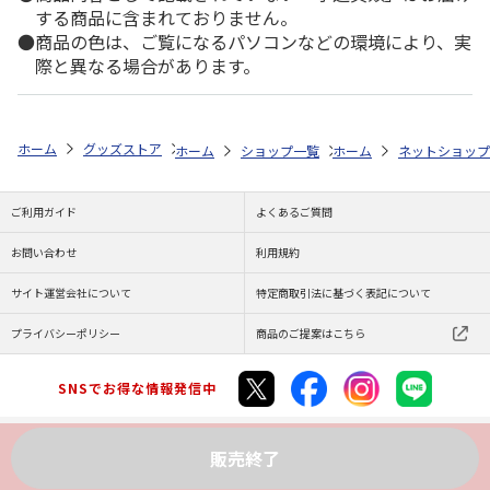
する商品に含まれておりません。
商品の色は、ご覧になるパソコンなどの環境により、実
際と異なる場合があります。
ホーム
グッズストア
ハニーベアシリーズ
ハニーベアシリーズ
ハ
ホーム
ショップ一覧
ホーム
ENGAWA
ネットショップ
ハニーベア
ご利用ガイド
よくあるご質問
お問い合わせ
利用規約
サイト運営会社について
特定商取引法に基づく表記について
プライバシーポリシー
商品のご提案はこちら
SNSでお得な情報発信中
販売終了
Copyright (C) JAPAN POST Co.,Ltd. All Rights Reserved.