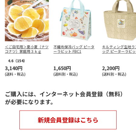
＜ご自宅用＞夏小夏（ナツ
不織布保冷バッグ ピータ
キルティング生地ラ
コナツ）家庭用３ｋｇ
ーラビット FBC1
ッグ ピーターラビット
LB2
4.6
（154）
3,140円
1,650円
2,200円
(送料・税込)
(送料別・税込)
(送料別・税込)
ご購入には、インターネット会員登録（無料）
が必要になります。
新規会員登録はこちら