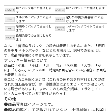
ゆうパック等でお届けしま
ゆうパケットでお届けします
す
チルドゆうパックでお届け
定形外郵便(簡易書留)でお届
します
けします
冷凍ゆうパックでお届けし
レターパックライトでお届け
ます。
します
佐川急便でのお届けとなり
ます
なお、「普通ゆうパック」の場合は表示しません。また、「夏期
のみチルドゆうパック」などとなる場合は、記号での表示はせ
ず、商品内容欄にその旨を表示しています。
アレルギー情報について
商品に「小麦」「そば」「卵」「乳」「落花生」「えび」「か
に」「くるみ」のアレルギー特定8品目を含んでいる場合に品目名
を表示します。
※エビ・カニを除く魚介類（これらの魚介類を原材料として製造
された加工品も含む）は、漁獲漁法によりエビ・カニが混じって
いる場合があります。 また、これらの魚介類は、エサとしてエ
ビ・カニを食べている可能性があります。
その他
商品写真はイメージです。
商品内容として記載されていない「小道具類」はお届け