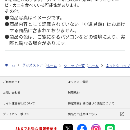
ビ・カニを食べている可能性があります。
その他
商品写真はイメージです。
商品内容として記載されていない「小道具類」はお届け
する商品に含まれておりません。
商品の色は、ご覧になるパソコンなどの環境により、実
際と異なる場合があります。
ホーム
グッズストア
ハニーベアシリーズ
ハニーベアシリーズ
ハ
ホーム
ショップ一覧
ホーム
ENGAWA
ネットショップ
ハニーベア
ご利用ガイド
よくあるご質問
お問い合わせ
利用規約
サイト運営会社について
特定商取引法に基づく表記について
プライバシーポリシー
商品のご提案はこちら
SNSでお得な情報発信中