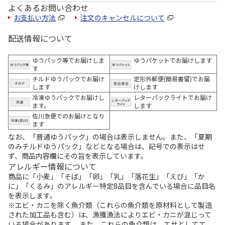
よくあるお問い合わせ
お支払い方法
注文のキャンセルについて
配送情報について
ゆうパック等でお届けしま
ゆうパケットでお届けします
す
チルドゆうパックでお届け
定形外郵便(簡易書留)でお届
します
けします
冷凍ゆうパックでお届けし
レターパックライトでお届け
ます。
します
佐川急便でのお届けとなり
ます
なお、「普通ゆうパック」の場合は表示しません。また、「夏期
のみチルドゆうパック」などとなる場合は、記号での表示はせ
ず、商品内容欄にその旨を表示しています。
アレルギー情報について
商品に「小麦」「そば」「卵」「乳」「落花生」「えび」「か
に」「くるみ」のアレルギー特定8品目を含んでいる場合に品目名
を表示します。
※エビ・カニを除く魚介類（これらの魚介類を原材料として製造
された加工品も含む）は、漁獲漁法によりエビ・カニが混じって
いる場合があります。 また、これらの魚介類は、エサとしてエ