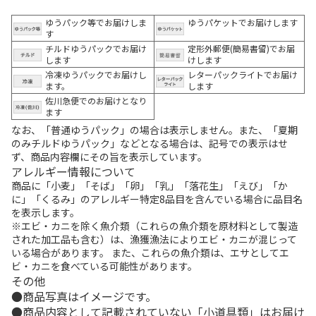
ゆうパック等でお届けしま
ゆうパケットでお届けします
す
チルドゆうパックでお届け
定形外郵便(簡易書留)でお届
します
けします
冷凍ゆうパックでお届けし
レターパックライトでお届け
ます。
します
佐川急便でのお届けとなり
ます
なお、「普通ゆうパック」の場合は表示しません。また、「夏期
のみチルドゆうパック」などとなる場合は、記号での表示はせ
ず、商品内容欄にその旨を表示しています。
アレルギー情報について
商品に「小麦」「そば」「卵」「乳」「落花生」「えび」「か
に」「くるみ」のアレルギー特定8品目を含んでいる場合に品目名
を表示します。
※エビ・カニを除く魚介類（これらの魚介類を原材料として製造
された加工品も含む）は、漁獲漁法によりエビ・カニが混じって
いる場合があります。 また、これらの魚介類は、エサとしてエ
ビ・カニを食べている可能性があります。
その他
商品写真はイメージです。
商品内容として記載されていない「小道具類」はお届け