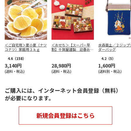
＜ご自宅用＞夏小夏（ナツ
＜おせち＞【スーパー早
水森亜土／２ジップ
コナツ）家庭用３ｋｇ
割】千賀屋謹製 迎春おせ
ダーバッグ
ち料理「千富士」和風三段
重
4.6
（158）
4.2
（5）
3,140円
28,980円
1,600円
(送料・税込)
(送料・税込)
(送料別・税込)
ご購入には、インターネット会員登録（無料）
が必要になります。
新規会員登録はこちら