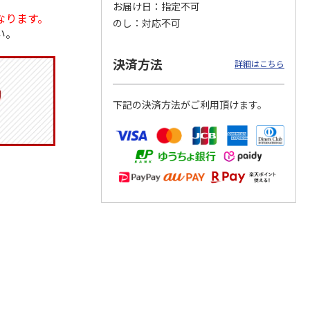
お届け日
指定不可
なります。
のし
対応不可
い。
決済方法
つぶら
【グリーティング切
【グリーティング切
【のり式】110円普
詳細はこちら
ーズ
手】ハッピーグリー
手】グリーティング
通切手・千鳥（1シ
ティング（110円）
（シンプル）（110
ート100枚）
1）
5.0
（2）
円
4.8
…
（11）
4.6
（7）
下記の決済方法がご利用頂けます。
1,100円
5,500円
11,000円
(送料別)
(送料別)
(送料別)