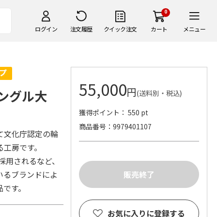
0
ログイン
注文履歴
クイック注文
カート
メニュー
55,000
円
ャングル大
(送料別・税込)
獲得ポイント： 550 pt
商品番号
9979401107
て文化庁認定の輪
る工房です。
式採用されるなど、
いるブランドによ
品です。
お気に入りに登録する