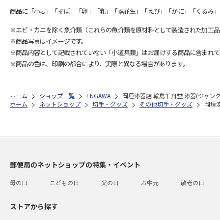
商品に「小麦」「そば」「卵」「乳」「落花生」「えび」「かに」「くるみ」
※エビ・カニを除く魚介類（これらの魚介類を原材料として製造された加工品
※商品写真はイメージです。
※商品内容として記載されていない「小道具類」はお届けする商品に含まれて
※商品の色は、印刷の都合により、実際と異なる場合があります。
ホーム
ショップ一覧
ENGAWA
岡垣漆器店 輪島千舟堂 漆器(ジャン
ホーム
ネットショップ
切手・グッズ
その他切手・グッズ
岡垣
郵便局のネットショップの特集・イベント
母の日
こどもの日
父の日
お中元
敬老の日
ストアから探す