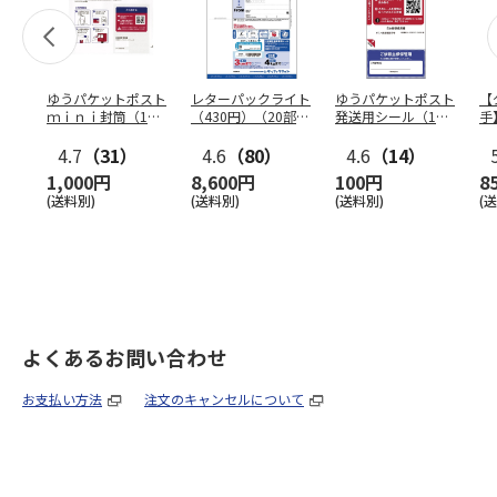
ゆうパケットポスト
レターパックライト
ゆうパケットポスト
【
ｍｉｎｉ封筒（1個
（430円）（20部セ
発送用シール（1個
手
（50枚）セット）
ット）
（20枚）セット）
ン
4.7
（31）
4.6
（80）
4.6
（14）
1,000円
8,600円
100円
8
(送料別)
(送料別)
(送料別)
(
よくあるお問い合わせ
お支払い方法
注文のキャンセルについて