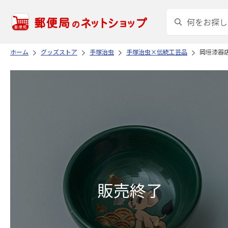
ホーム
グッズストア
手塚治虫
手塚治虫×伝統工芸品
岡垣漆器店