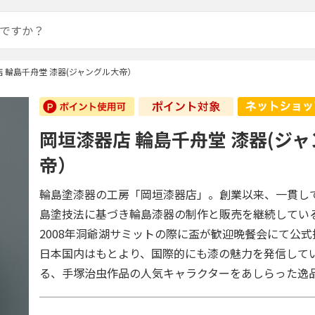
 輪島千舟堂 漆器(ジャングル大帝）
岡垣漆器店 輪島千舟堂 漆器(ジ
帝）
輪島塗漆器の工房「岡垣漆器店」。創業以来、一貫し
島塗技法に基づき輪島漆器の制作と販売を継続してい
2008年洞爺湖サミットの際に盃が歓迎晩餐会にて公
日本国内はもとより、国際的にも漆の魅力を発信して
る、手塚治虫作品の人気キャラクターをあしらった逸