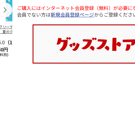
ご購入にはインターネット会員登録（無料）が必要に
会員でない方は
新規会員登録ページ
からご登録くださ
グリーティング切
【グリーティング切
レターパックプラス
＜お中元＞新
】夏のグリーティ
手】夏のグリーティ
（600円）（20部セ
なオールスタ
グ（85円）
ング（110円）
ット）
5.0
（10）
5.0
（17）
4.8
（24）
4.8
（19
50円
1,100円
12,000円
3,780円
送料別)
(送料別)
(送料別)
(送料・税込)