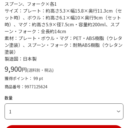
スプーン、フォーク×各1
サイズ：プレート：約高さ5.3×幅15.8×奥行11.3cm（セ
ット時）、ボウル：約高さ6.1×幅10×奥行9cm（セット
時）、マグ：約高さ5.9×径7.5cm・容量約200ml、スプ
ーン・フォーク：全長約14cm
素材：プレート・ボウル・マグ：PET・ABS樹脂（ウレタ
ン塗装）、スプーン・フォーク：耐熱ABS樹脂（ウレタン
塗装）
製造国：日本製
9,900
円
(送料別・税込)
獲得ポイント： 99 pt
商品番号
9977125624
数量
1