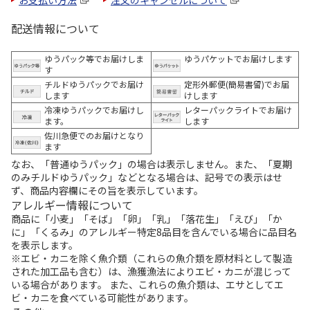
配送情報について
ゆうパック等でお届けしま
ゆうパケットでお届けします
す
チルドゆうパックでお届け
定形外郵便(簡易書留)でお届
します
けします
冷凍ゆうパックでお届けし
レターパックライトでお届け
ます。
します
佐川急便でのお届けとなり
ます
なお、「普通ゆうパック」の場合は表示しません。また、「夏期
のみチルドゆうパック」などとなる場合は、記号での表示はせ
ず、商品内容欄にその旨を表示しています。
アレルギー情報について
商品に「小麦」「そば」「卵」「乳」「落花生」「えび」「か
に」「くるみ」のアレルギー特定8品目を含んでいる場合に品目名
を表示します。
※エビ・カニを除く魚介類（これらの魚介類を原材料として製造
された加工品も含む）は、漁獲漁法によりエビ・カニが混じって
いる場合があります。 また、これらの魚介類は、エサとしてエ
ビ・カニを食べている可能性があります。