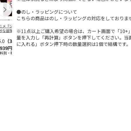
●のし・ラッピングについて
こちらの商品はのし・ラッピングの対応をしておりま
ニメ『ジョジョの
コジコジ／ショルダ
POSTIES オリジナ
アニメ『ジョ
※11点以上ご購入希望の場合は、カート画面で「10+
妙な冒険 黄金の
ー付きバッグ
ルTシャツ Sサイズ
奇妙な冒険 
CITY POP
…
風』CITY PO
量を入力し「再計算」ボタンを押下してください。当
5.0
（3）
4.5
（6）
4.8
（4）
に入れる」ボタン押下時の数量選択は1個で結構です。
,939円
1,760円
3,080円
3,839円
送料別・税込)
(送料別・税込)
(送料別・税込)
(送料別・税込