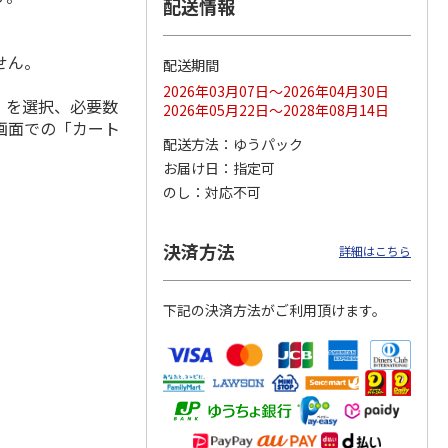
配送情報
せん。
配送期間
ジョの
『ジョジョの奇妙な
『ジョジョの奇妙な
『ジョジョの奇妙な
2026年03月07日～2026年04月30日
」を選択、必要数
黄金の
冒険 スターダスト
冒険 スターダスト
冒険 スターダスト
2026年05月22日～2028年08月14日
P
…
クルセイダース』
クルセイダース』
クルセイダース』
画面での「カート
ワー
…
トラ
…
トラ
…
配送方法
ゆうパック
4,400円
3,300円
3,300円
お届け日
指定可
)
(送料別・税込)
(送料別・税込)
(送料別・税込)
のし
対応不可
決済方法
詳細はこちら
下記の決済方法がご利用頂けます。