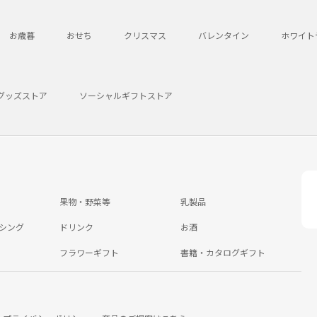
お歳暮
おせち
クリスマス
バレンタイン
ホワイト
グッズストア
ソーシャルギフトストア
果物・野菜等
乳製品
シング
ドリンク
お酒
フラワーギフト
書籍・カタログギフト