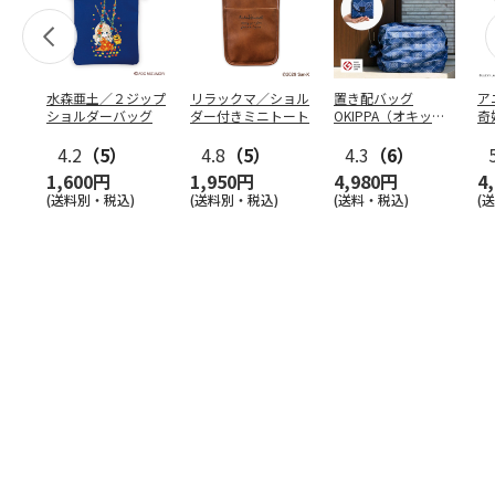
水森亜土／２ジップ
リラックマ／ショル
置き配バッグ
ア
ショルダーバッグ
ダー付きミニトート
OKIPPA（オキッ
奇
パ）
風』
4.2
（5）
4.8
（5）
4.3
（6）
1,600円
1,950円
4,980円
4
(送料別・税込)
(送料別・税込)
(送料・税込)
(