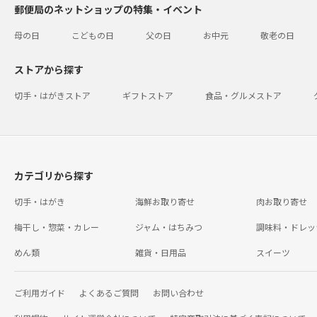
郵便局のネットショップの特集・イベント
母の日
こどもの日
父の日
お中元
敬老の日
ストアから探す
切手・はがきストア
ギフトストア
食品・グルメストア
カテゴリから探す
切手・はがき
海鮮お取り寄せ
肉お取り寄せ
梅干し・惣菜・カレー
ジャム・はちみつ
調味料・ドレッ
めん類
雑貨・日用品
スイーツ
ご利用ガイド
よくあるご質問
お問い合わせ