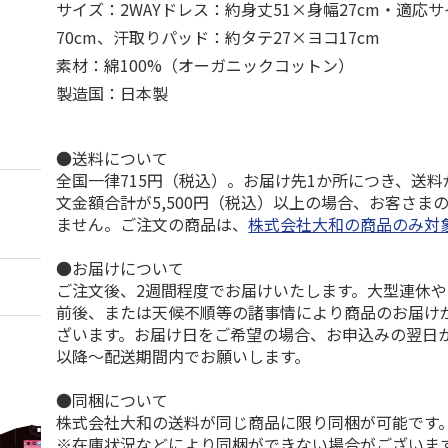
サイズ：2WAYドレス：約身丈51×身幅27cm・適応サ
70cm、汗取りパッド：約タテ27×ヨコ17cm
素材：綿100%（オーガニックコットン）
製造国：日本製
●送料について
全国一律715円（税込）。お届け先1か所につき、送
文金額合計が5,500円（税込）以上の場合、お客さま
ません。ご注文の商品は、
株式会社大和の商品のみ対
●お届けについて
ご注文後、2週間程度でお届けいたします。大型連休
前後、または天候不順等の諸事情により商品のお届け
ざいます。お届け日をご希望の場合、お申込みの翌日か
以降～配送期間内でお願いします。
●同梱について
株式会社大和の送料が同じ商品に限り同梱が可能です
※在庫状況などにより同梱ができない場合がございま