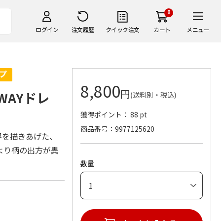
0
ログイン
注文履歴
クイック注文
カート
メニュー
8,800
円
WAYドレ
(送料別・税込)
獲得ポイント： 88 pt
商品番号
9977125620
界を描きあげた、
より柄の出方が異
数量