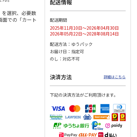
配送情報
」を選択、必要数
画面での「カート
配送期間
ムポム
ハローキティ クッ
〈ソロソロ〉パーフ
〈ソロソロ〉アクア
2025年11月10日～2026年04月30日
イスパ
ションファンデーシ
ェクトＵＶジェル
シートマスクＲ・パ
2026年05月22日～2028年08月14日
ット
ョン３個セット
２本
ーフェクトＵＶジェ
4.8
（12）
ルセ
4.4
…
（10）
配送方法
ゆうパック
4,290円
3,980円
3,980円
お届け日
指定可
(送料・税込)
(送料・税込)
(送料・税込)
のし
対応不可
決済方法
詳細はこちら
下記の決済方法がご利用頂けます。