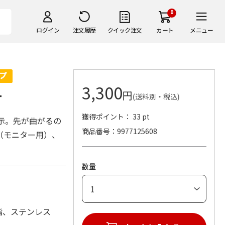
0
ログイン
注文履歴
クイック注文
カート
メニュー
3,300
円
T
(送料別・税込)
獲得ポイント： 33 pt
示。先が曲がるの
商品番号
9977125608
（モニター用）、
数量
脂、ステンレス