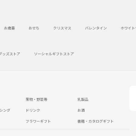
お歳暮
おせち
クリスマス
バレンタイン
ホワイト
グッズストア
ソーシャルギフトストア
果物・野菜等
乳製品
シング
ドリンク
お酒
フラワーギフト
書籍・カタログギフト