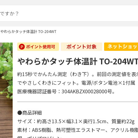
やわらかタッチ体温計 TO-204WT
やわらかタッチ体温計 TO-204W
約15秒でかんたん測定（わき下）。前回の測定値を表
でやさしくわきにフィット。電源/ボタン電池×1付属
医療機器認証番号：304AKBZX00028000号。
●商品詳細
サイズ：約高さ13.5×幅3.1×奥行1.5cm、質量約22g
素材：ABS樹脂、熱可塑性エラストマー、アクリル樹