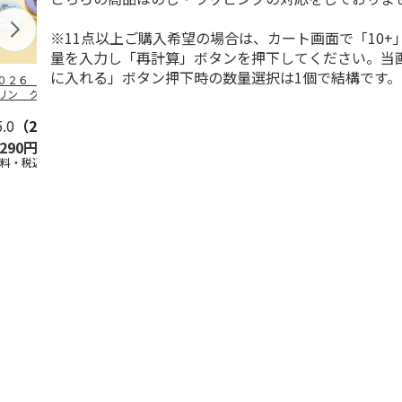
※11点以上ご購入希望の場合は、カート画面で「10+
量を入力し「再計算」ボタンを押下してください。当
に入れる」ボタン押下時の数量選択は1個で結構です。
０２６ ポムポム
ハローキティ スキ
〈ソロソロ〉パーフ
２０２６ ポ
リン クッション
ンクリーム３本セッ
ェクトＵＶジェル
プリン フェ
ァンデーション３
ト
６本
ウダー３個セ
セ
5.0
…
（2）
5.0
（4）
4.8
（16）
5.0
（1）
,290円
2,670円
9,800円
5,280円
送料・税込)
(送料・税込)
(送料・税込)
(送料・税込)