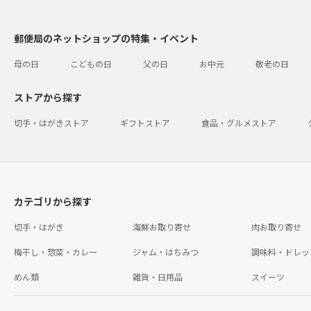
郵便局のネットショップの特集・イベント
母の日
こどもの日
父の日
お中元
敬老の日
ストアから探す
切手・はがきストア
ギフトストア
食品・グルメストア
カテゴリから探す
切手・はがき
海鮮お取り寄せ
肉お取り寄せ
梅干し・惣菜・カレー
ジャム・はちみつ
調味料・ドレッ
めん類
雑貨・日用品
スイーツ