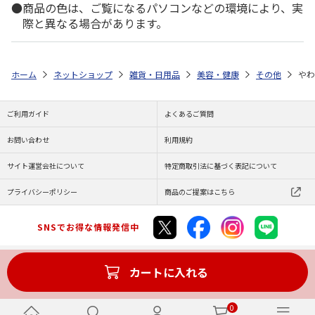
商品の色は、ご覧になるパソコンなどの環境により、実
際と異なる場合があります。
ホーム
ネットショップ
雑貨・日用品
美容・健康
その他
やわ
ご利用ガイド
よくあるご質問
お問い合わせ
利用規約
サイト運営会社について
特定商取引法に基づく表記について
プライバシーポリシー
商品のご提案はこちら
SNSでお得な情報発信中
カートに入れる
Copyright (C) JAPAN POST Co.,Ltd. All Rights Reserved.
0