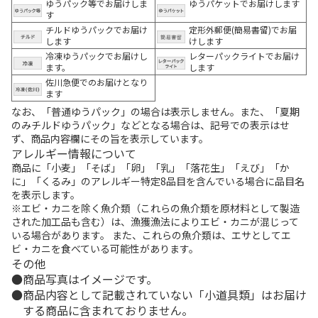
ゆうパック等でお届けしま
ゆうパケットでお届けします
す
チルドゆうパックでお届け
定形外郵便(簡易書留)でお届
します
けします
冷凍ゆうパックでお届けし
レターパックライトでお届け
ます。
します
佐川急便でのお届けとなり
ます
なお、「普通ゆうパック」の場合は表示しません。また、「夏期
のみチルドゆうパック」などとなる場合は、記号での表示はせ
ず、商品内容欄にその旨を表示しています。
アレルギー情報について
商品に「小麦」「そば」「卵」「乳」「落花生」「えび」「か
に」「くるみ」のアレルギー特定8品目を含んでいる場合に品目名
を表示します。
※エビ・カニを除く魚介類（これらの魚介類を原材料として製造
された加工品も含む）は、漁獲漁法によりエビ・カニが混じって
いる場合があります。 また、これらの魚介類は、エサとしてエ
ビ・カニを食べている可能性があります。
その他
商品写真はイメージです。
商品内容として記載されていない「小道具類」はお届け
する商品に含まれておりません。