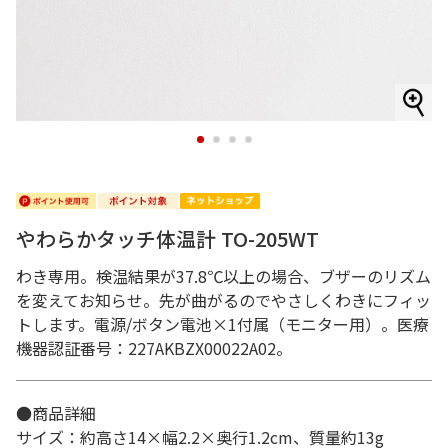
1
2
3
4
やわらかタッチ体温計 TO-205WT
わき専用。検温結果が37.8℃以上の場合、ブザーのリズム
を変えてお知らせ。先が曲がるのでやさしくわきにフィッ
トします。電源/ボタン電池×1付属（モニター用）。医療
機器認証番号：227AKBZX00022A02。
●商品詳細
サイズ：約高さ14×幅2.2×奥行1.2cm、質量約13g