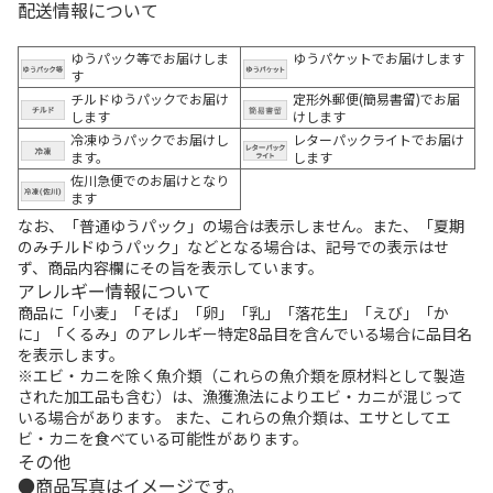
配送情報について
ゆうパック等でお届けしま
ゆうパケットでお届けします
す
チルドゆうパックでお届け
定形外郵便(簡易書留)でお届
します
けします
冷凍ゆうパックでお届けし
レターパックライトでお届け
ます。
します
佐川急便でのお届けとなり
ます
なお、「普通ゆうパック」の場合は表示しません。また、「夏期
のみチルドゆうパック」などとなる場合は、記号での表示はせ
ず、商品内容欄にその旨を表示しています。
アレルギー情報について
商品に「小麦」「そば」「卵」「乳」「落花生」「えび」「か
に」「くるみ」のアレルギー特定8品目を含んでいる場合に品目名
を表示します。
※エビ・カニを除く魚介類（これらの魚介類を原材料として製造
された加工品も含む）は、漁獲漁法によりエビ・カニが混じって
いる場合があります。 また、これらの魚介類は、エサとしてエ
ビ・カニを食べている可能性があります。
その他
商品写真はイメージです。