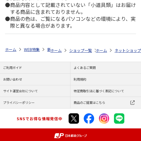
商品内容として記載されていない「小道具類」はお届け
する商品に含まれておりません。
商品の色は、ご覧になるパソコンなどの環境により、実
際と異なる場合があります。
ホーム
WEB特集
新生活雑貨
全商品一覧
～3,000円未満
Hi
ホーム
ショップ一覧
ホーム
株式会社大和
ネットショップ
同梱可
ご利用ガイド
よくあるご質問
お問い合わせ
利用規約
サイト運営会社について
特定商取引法に基づく表記について
プライバシーポリシー
商品のご提案はこちら
SNSでお得な情報発信中