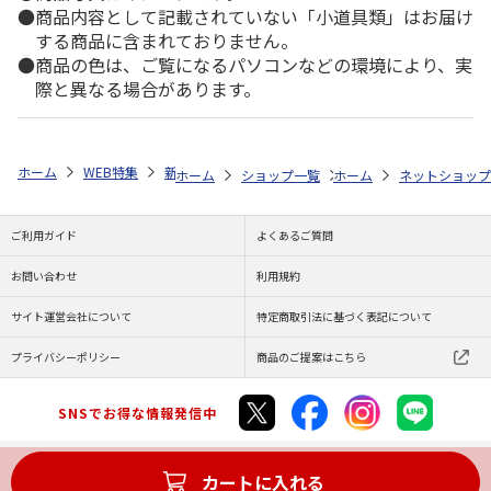
商品内容として記載されていない「小道具類」はお届け
する商品に含まれておりません。
商品の色は、ご覧になるパソコンなどの環境により、実
際と異なる場合があります。
ホーム
WEB特集
新生活雑貨
全商品一覧
～3,000円未満
Hi
ホーム
ショップ一覧
ホーム
株式会社大和
ネットショップ
同梱可
ご利用ガイド
よくあるご質問
お問い合わせ
利用規約
サイト運営会社について
特定商取引法に基づく表記について
プライバシーポリシー
商品のご提案はこちら
SNSでお得な情報発信中
カートに入れる