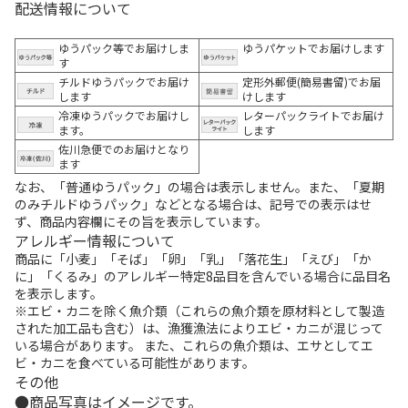
配送情報について
ゆうパック等でお届けしま
ゆうパケットでお届けします
す
チルドゆうパックでお届け
定形外郵便(簡易書留)でお届
します
けします
冷凍ゆうパックでお届けし
レターパックライトでお届け
ます。
します
佐川急便でのお届けとなり
ます
なお、「普通ゆうパック」の場合は表示しません。また、「夏期
のみチルドゆうパック」などとなる場合は、記号での表示はせ
ず、商品内容欄にその旨を表示しています。
アレルギー情報について
商品に「小麦」「そば」「卵」「乳」「落花生」「えび」「か
に」「くるみ」のアレルギー特定8品目を含んでいる場合に品目名
を表示します。
※エビ・カニを除く魚介類（これらの魚介類を原材料として製造
された加工品も含む）は、漁獲漁法によりエビ・カニが混じって
いる場合があります。 また、これらの魚介類は、エサとしてエ
ビ・カニを食べている可能性があります。
その他
商品写真はイメージです。