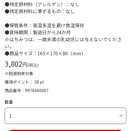
●特定原材料（アレルゲン）：なし
●特定原材料に準ずるもの：なし
●保管条件：高温多湿を避け常温保存
●賞味期限：製造日から24か月
※はちみつは、一歳未満の乳幼児には与えないでくださ
い。
●商品サイズ：165×170×80（mm）
3,802
円
(税込)
※軽減税率対象
獲得ポイント： 38 pt
商品番号
9976400007
数量
1