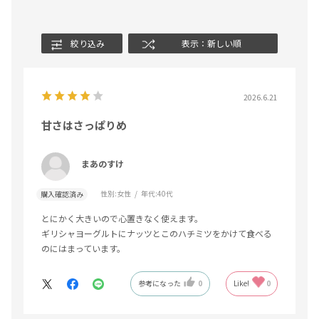
絞り込み
表示：新しい順
2026.6.21
甘さはさっぱりめ
まあのすけ
性別:
女性
年代:
40代
購入確認済み
とにかく大きいので心置きなく使えます。
ギリシャヨーグルトにナッツとこのハチミツをかけて食べる
のにはまっています。
参考になった
0
Like!
0