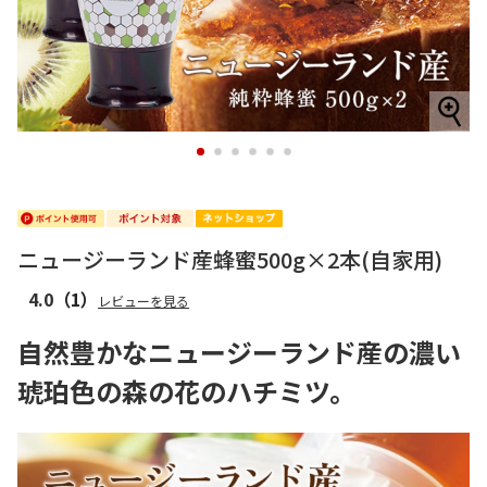
1
2
3
4
5
6
ニュージーランド産蜂蜜500g×2本(自家用)
4.0
（1）
レビューを見る
自然豊かなニュージーランド産の濃い
琥珀色の森の花のハチミツ。