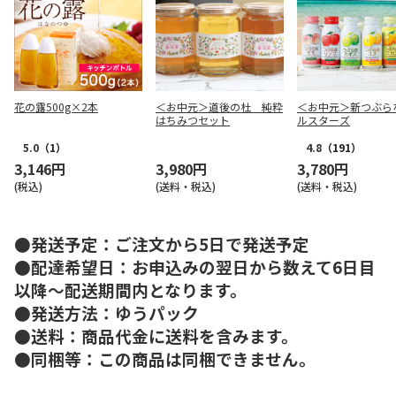
花の露500g×2本
＜お中元＞道後の杜 純粋
＜お中元＞新つぶら
はちみつセット
ルスターズ
5.0
（1）
4.8
（191）
3,146円
3,980円
3,780円
(税込)
(送料・税込)
(送料・税込)
●発送予定：ご注文から5日で発送予定
●配達希望日：お申込みの翌日から数えて6日目
以降～配送期間内となります。
●発送方法：ゆうパック
●送料：商品代金に送料を含みます。
●同梱等：この商品は同梱できません。