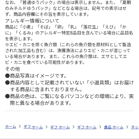
なお、「普通ゆうパック」の場合は表示しません。また、「夏期
のみチルドゆうパック」などとなる場合は、記号での表示はせ
ず、商品内容欄にその旨を表示しています。
アレルギー情報について
商品に「小麦」「そば」「卵」「乳」「落花生」「えび」「か
に」「くるみ」のアレルギー特定8品目を含んでいる場合に品目名
を表示します。
※エビ・カニを除く魚介類（これらの魚介類を原材料として製造
された加工品も含む）は、漁獲漁法によりエビ・カニが混じって
いる場合があります。 また、これらの魚介類は、エサとしてエ
ビ・カニを食べている可能性があります。
その他
商品写真はイメージです。
商品内容として記載されていない「小道具類」はお届け
する商品に含まれておりません。
商品の色は、ご覧になるパソコンなどの環境により、実
際と異なる場合があります。
ホーム
ギフトストア
帰省で贈りたいお土産特集
カテゴリから探す
ホーム
ギフトストア
ホーム
ギフトストア
帰省で贈りたいお土産特集
ホーム
食品・グルメストア
帰省で贈りたいお
ホーム
ネッ
シ