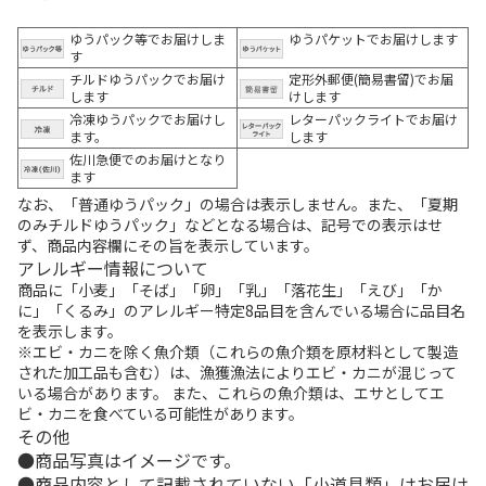
ゆうパック等でお届けしま
ゆうパケットでお届けします
す
チルドゆうパックでお届け
定形外郵便(簡易書留)でお届
します
けします
冷凍ゆうパックでお届けし
レターパックライトでお届け
ます。
します
佐川急便でのお届けとなり
ます
なお、「普通ゆうパック」の場合は表示しません。また、「夏期
のみチルドゆうパック」などとなる場合は、記号での表示はせ
ず、商品内容欄にその旨を表示しています。
アレルギー情報について
商品に「小麦」「そば」「卵」「乳」「落花生」「えび」「か
に」「くるみ」のアレルギー特定8品目を含んでいる場合に品目名
を表示します。
※エビ・カニを除く魚介類（これらの魚介類を原材料として製造
された加工品も含む）は、漁獲漁法によりエビ・カニが混じって
いる場合があります。 また、これらの魚介類は、エサとしてエ
ビ・カニを食べている可能性があります。
その他
商品写真はイメージです。
商品内容として記載されていない「小道具類」はお届け