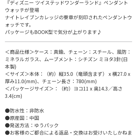
『ディズニー ツイステッドワンダーランド』ペンダント
ウォッチが登場
ナイトレイブンカレッジの寮章が刻印されたペンダントウ
ォッチです。
パッケージもBOOK型で気分が上がります♪
＜商品仕様＞ケース：真鍮、チェーン：スチール、風防：
ミネラルガラス、ムーブメント：シチズン ミヨタ3針(日
本製)
＜サイズ＞本体：（約）縦35.0（竜頭含まず） x 横27.0 x
厚み11.0(mm)、チェーン長さ：780(mm)
＜パッケージサイズ＞：（約）ヨコ11 x 奥14.3／高さ
3.4(cm)
●防水性：非防水
●原産国：中国
●発送方法：ゆうパック
●お客様のご都合による返品・交換はお受けいたしかねま