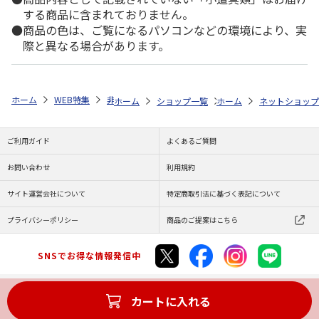
する商品に含まれておりません。
商品の色は、ご覧になるパソコンなどの環境により、実
際と異なる場合があります。
ホーム
WEB特集
非食品
KAORU／LOV-IN BOUQUET／GRANDEUR
ホーム
ショップ一覧
ホーム
MARUZEKI
ネットショップ
ディズニ
ご利用ガイド
よくあるご質問
お問い合わせ
利用規約
サイト運営会社について
特定商取引法に基づく表記について
プライバシーポリシー
商品のご提案はこちら
SNSでお得な情報発信中
カートに入れる
Copyright (C) JAPAN POST Co.,Ltd. All Rights Reserved.