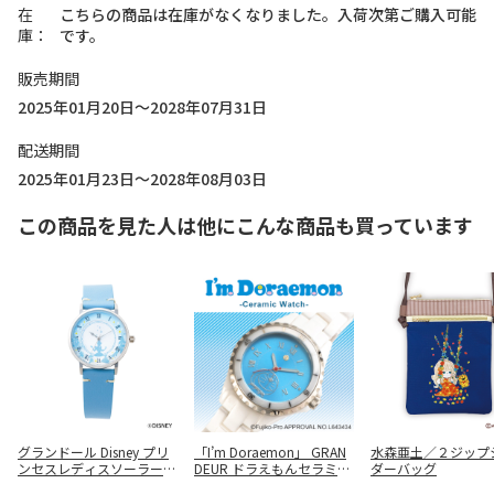
在
こちらの商品は在庫がなくなりました。入荷次第ご購入可能
庫
です。
販売期間
2025年01月20日～2028年07月31日
配送期間
2025年01月23日～2028年08月03日
この商品を見た人は他にこんな商品も買っています
グランドール Disney プリ
「I’m Doraemon」 GRAN
水森亜土／２ジップ
ンセスレディスソーラーウ
DEUR ドラえもんセラミッ
ダーバッグ
ォッチ シンデレラ （G
クウォッチ（ホワイト）