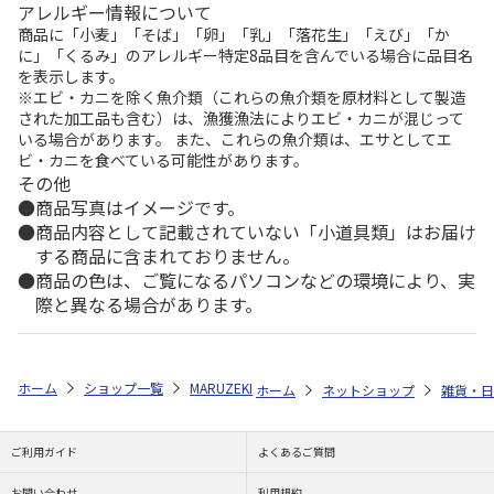
アレルギー情報について
商品に「小麦」「そば」「卵」「乳」「落花生」「えび」「か
に」「くるみ」のアレルギー特定8品目を含んでいる場合に品目名
を表示します。
※エビ・カニを除く魚介類（これらの魚介類を原材料として製造
された加工品も含む）は、漁獲漁法によりエビ・カニが混じって
いる場合があります。 また、これらの魚介類は、エサとしてエ
ビ・カニを食べている可能性があります。
その他
商品写真はイメージです。
商品内容として記載されていない「小道具類」はお届け
する商品に含まれておりません。
商品の色は、ご覧になるパソコンなどの環境により、実
際と異なる場合があります。
ホーム
ショップ一覧
MARUZEKI
グランドール Disney プリンセス
ホーム
ネットショップ
雑貨・日
ご利用ガイド
よくあるご質問
お問い合わせ
利用規約