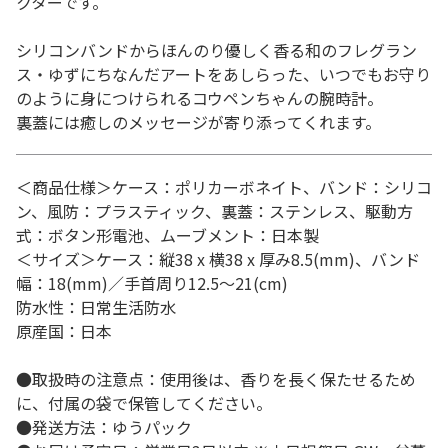
クターです。
シリコンバンドからほんのり優しく香る和のフレグラン
ス・ゆずにちなんだアートをあしらった、いつでもお守り
のように身につけられるコウペンちゃんの腕時計。
裏蓋には癒しのメッセージが寄り添ってくれます。
＜商品仕様＞ケース：ポリカーボネイト、バンド：シリコ
ン、風防：プラスティック、裏蓋：ステンレス、駆動方
式：ボタン形電池、ムーブメント：日本製
＜サイズ＞ケース：縦38 x 横38 x 厚み8.5(mm)、バンド
幅：18(mm)／手首周り12.5～21(cm)
防水性：日常生活防水
原産国：日本
●取扱時の注意点：使用後は、香りを長く保たせるため
に、付属の袋で保管してください。
●発送方法：ゆうパック