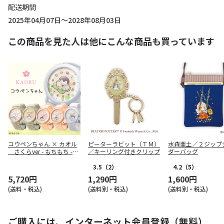
配送期間
2025年04月07日～2028年08月03日
この商品を見た人は他にこんな商品も買っています
コウペンちゃん × カオル
ピーターラビット（ＴＭ）
水森亜土／２ジップ
さくらver - もちもち -
／キーリング付きクリップ
ダーバッグ
（KAORU013S1）
3.5
（2）
4.2
（5）
5,720円
1,290円
1,600円
(送料・税込)
(送料別・税込)
(送料別・税込)
ご購入には、インターネット会員登録（無料）