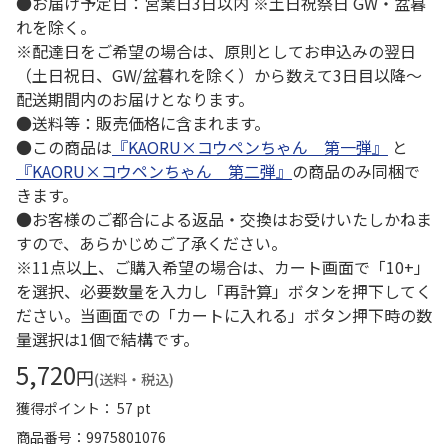
●お届け予定日：営業日3日以内 ※土日祝祭日 GW・盆暮
れを除く。
※配達日をご希望の場合は、原則としてお申込みの翌日
（土日祝日、GW/盆暮れを除く）から数えて3日目以降～
配送期間内のお届けとなります。
●送料等：販売価格に含まれます。
●この商品は
『KAORU×コウペンちゃん 第一弾』
と
『KAORU×コウペンちゃん 第二弾』
の商品のみ同梱で
きます。
●お客様のご都合による返品・交換はお受けいたしかねま
すので、あらかじめご了承ください。
※11点以上、ご購入希望の場合は、カート画面で「10+」
を選択、必要数量を入力し「再計算」ボタンを押下してく
ださい。当画面での「カートに入れる」ボタン押下時の数
量選択は1個で結構です。
5,720
円
(送料・税込)
獲得ポイント： 57 pt
商品番号
9975801076