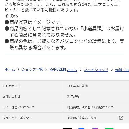
いる場合があります。 また、これらの魚介類は、エサとしてエ
ビ・カニを食べている可能性があります。
その他
商品写真はイメージです。
商品内容として記載されていない「小道具類」はお届け
する商品に含まれておりません。
商品の色は、ご覧になるパソコンなどの環境により、実
際と異なる場合があります。
ホーム
ショップ一覧
MARUZEKI
コウペンちゃん × カオル<KAORU> ゆ
ホーム
ネットショップ
雑貨・日
ご利用ガイド
よくあるご質問
お問い合わせ
利用規約
サイト運営会社について
特定商取引法に基づく表記について
プライバシーポリシー
商品のご提案はこちら