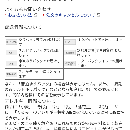
よくあるお問い合わせ
お支払い方法
注文のキャンセルについて
配送情報について
ゆうパック等でお届けしま
ゆうパケットでお届けします
す
チルドゆうパックでお届け
定形外郵便(簡易書留)でお届
します
けします
冷凍ゆうパックでお届けし
レターパックライトでお届け
ます。
します
佐川急便でのお届けとなり
ます
なお、「普通ゆうパック」の場合は表示しません。また、「夏期
のみチルドゆうパック」などとなる場合は、記号での表示はせ
ず、商品内容欄にその旨を表示しています。
アレルギー情報について
商品に「小麦」「そば」「卵」「乳」「落花生」「えび」「か
に」「くるみ」のアレルギー特定8品目を含んでいる場合に品目名
を表示します。
※エビ・カニを除く魚介類（これらの魚介類を原材料として製造
された加工品も含む）は、漁獲漁法によりエビ・カニが混じって