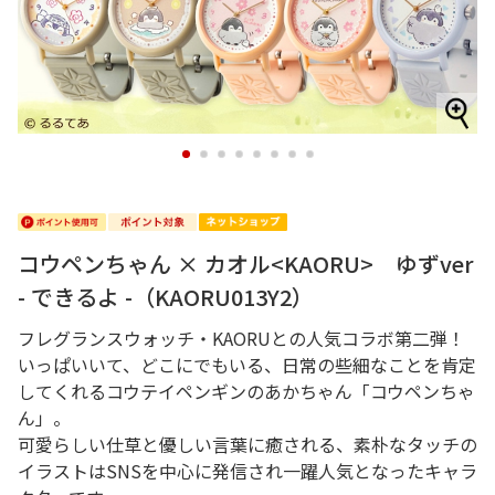
1
2
3
4
5
6
7
8
コウペンちゃん × カオル<KAORU> ゆずver
- できるよ -（KAORU013Y2）
フレグランスウォッチ・KAORUとの人気コラボ第二弾！
いっぱいいて、どこにでもいる、日常の些細なことを肯定
してくれるコウテイペンギンのあかちゃん「コウペンちゃ
ん」。
可愛らしい仕草と優しい言葉に癒される、素朴なタッチの
イラストはSNSを中心に発信され一躍人気となったキャラ