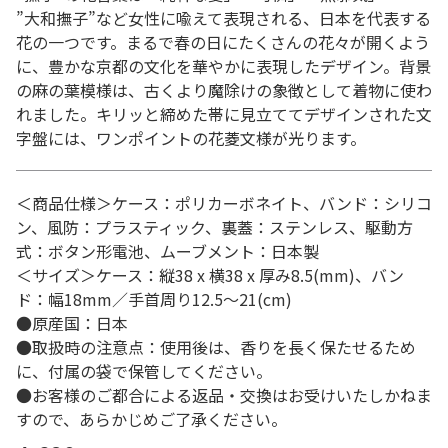
”大和撫子”など女性に喩えて表現される、日本を代表する
花の一つです。まるで春の日にたくさんの花々が開くよう
に、豊かな京都の文化を華やかに表現したデザイン。背景
の麻の葉模様は、古くより魔除けの象徴として着物に使わ
れました。キリッと締めた帯に見立ててデザインされた文
字盤には、ワンポイントの花菱文様が光ります。
＜商品仕様＞ケース：ポリカーボネイト、バンド：シリコ
ン、風防：プラスティック、裏蓋：ステンレス、駆動方
式：ボタン形電池、ムーブメント：日本製
＜サイズ＞ケース：縦38 x 横38 x 厚み8.5(mm)、バン
ド：幅18mm／手首周り12.5～21(cm)
●原産国：日本
●取扱時の注意点：使用後は、香りを長く保たせるため
に、付属の袋で保管してください。
●お客様のご都合による返品・交換はお受けいたしかねま
すので、あらかじめご了承ください。