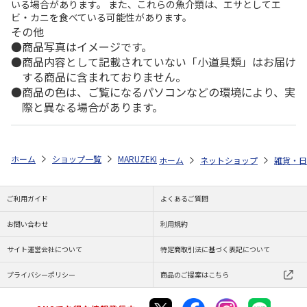
いる場合があります。 また、これらの魚介類は、エサとしてエ
ビ・カニを食べている可能性があります。
その他
商品写真はイメージです。
商品内容として記載されていない「小道具類」はお届け
する商品に含まれておりません。
商品の色は、ご覧になるパソコンなどの環境により、実
際と異なる場合があります。
ホーム
ショップ一覧
MARUZEKI
カオル<KAORU>ローカルシリーズKYO
ホーム
ネットショップ
雑貨・日
ご利用ガイド
よくあるご質問
お問い合わせ
利用規約
サイト運営会社について
特定商取引法に基づく表記について
プライバシーポリシー
商品のご提案はこちら