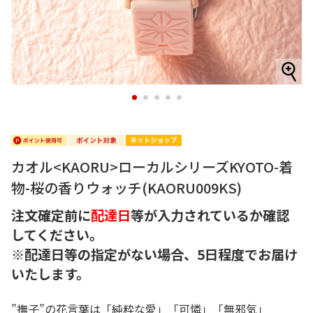
1
2
3
4
5
カオル<KAORU>ローカルシリーズKYOTO-着
物-桜の香りウォッチ(KAORU009KS)
注文確定前に
配達日
等が入力されているか確認
してください。
※配達日等の指定がない場合、5日程度でお届け
いたします。
”撫子”の花言葉は「純粋な愛」「可憐」「無邪気」