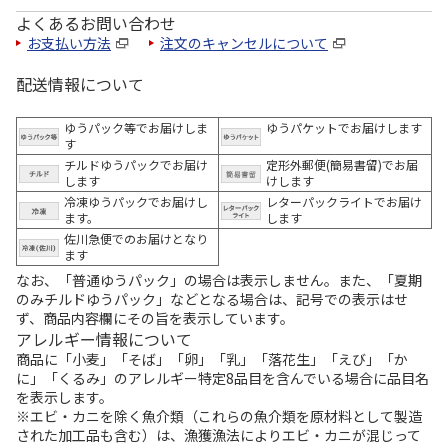
よくあるお問い合わせ
お支払い方法
注文のキャンセルについて
配送情報について
ゆうパック等でお届けしま
ゆうパケットでお届けします
す
チルドゆうパックでお届け
定形外郵便(簡易書留)でお届
します
けします
冷凍ゆうパックでお届けし
レターパックライトでお届け
ます。
します
佐川急便でのお届けとなり
ます
なお、「普通ゆうパック」の場合は表示しません。また、「夏期
のみチルドゆうパック」などとなる場合は、記号での表示はせ
ず、商品内容欄にその旨を表示しています。
アレルギー情報について
商品に「小麦」「そば」「卵」「乳」「落花生」「えび」「か
に」「くるみ」のアレルギー特定8品目を含んでいる場合に品目名
を表示します。
※エビ・カニを除く魚介類（これらの魚介類を原材料として製造
された加工品も含む）は、漁獲漁法によりエビ・カニが混じって