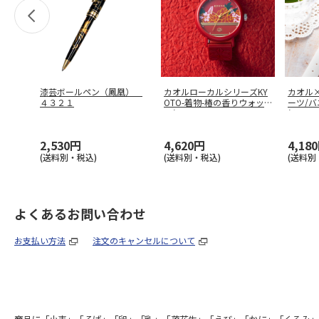
漆芸ボールペン（鳳凰）
カオルローカルシリーズKY
カオル
４３２１
OTO-着物-椿の香りウォッ
ーツ/
チ(
…
(KA
…
2,530円
4,620円
4,18
(送料別・税込)
(送料別・税込)
(送料別
よくあるお問い合わせ
お支払い方法
注文のキャンセルについて