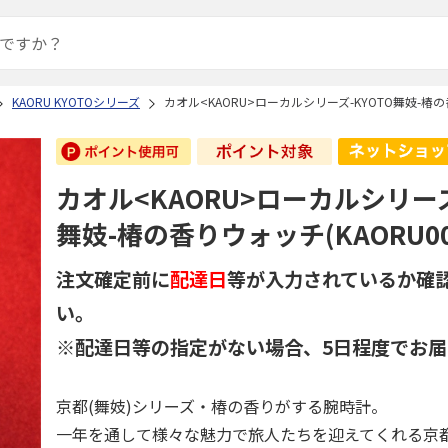
KAORU KYOTOシリーズ
カオル<KAORU>ローカルシリーズ-KYOTO舞妓-椿の香
カオル<KAORU>ローカルシリーズ
舞妓-椿の香りウォッチ(KAORU00
注文確定前に
配達日
等が入力されているか確
い。
※配達日等の指定がない場合、5日程度でお届
京都(舞妓)シリーズ・椿の香りがする腕時計。
一年を通して様々な魅力で旅人たちを迎えてくれる京