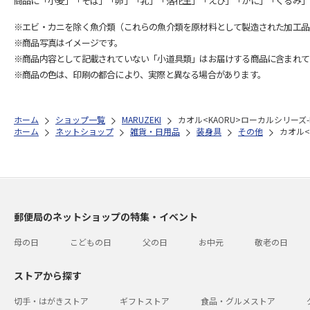
商品に「小麦」「そば」「卵」「乳」「落花生」「えび」「かに」「くるみ」
※エビ・カニを除く魚介類（これらの魚介類を原材料として製造された加工品
※商品写真はイメージです。
※商品内容として記載されていない「小道具類」はお届けする商品に含まれて
※商品の色は、印刷の都合により、実際と異なる場合があります。
ホーム
ショップ一覧
MARUZEKI
カオル<KAORU>ローカルシリーズ-K
ホーム
ネットショップ
雑貨・日用品
装身具
その他
カオル<
郵便局のネットショップの特集・イベント
母の日
こどもの日
父の日
お中元
敬老の日
ストアから探す
切手・はがきストア
ギフトストア
食品・グルメストア