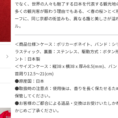
でなく、世界の人々も魅了する日本を代表する観光地
多くの観光客が賑わう理由でもある、＜春の桜＞と＜
ーフに、同じ京都の街並みも、異なる趣と美しさが溢
ル。
＜商品仕様＞ケース：ポリカーボネイト、バンド：シ
ラスティック、裏蓋：ステンレス、駆動方式：ボタン
ント：日本製
＜サイズ＞ケース：縦38 x 横38 x 厚み8.5(mm)、
首周り12.5～21(cm)
●原産国：日本
●取扱時の注意点：使用後は、香りを長く保たせるた
保管してください。
●お客様のご都合による返品・交換はお受けいたしか
かじめご了承ください。