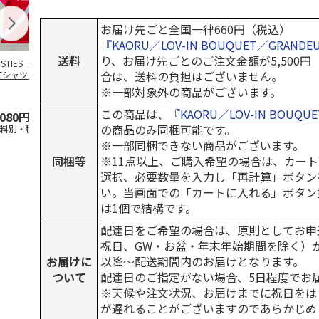
お届け先ごと全国一律660円（税込）
『KAORU／LOV-IN BOUQUET／GRANDE
送料
り、お届け先ごとのご注文金額が5,500
OSTIES オリジナ
アニメ『ジョジョの
コジコジ／ショルダ
アニメ『ジョ
合は、送料の負担はございません。
Tシャツ Sサイズ
奇妙な冒険 黄金の
ー付きバッグ
奇妙な冒険 
風』CITY POP
…
風』CITY PO
※一部対象外の商品がございます。
5.0
（3）
4.5
（6）
4.8
（4）
この商品は、
『KAORU／LOV-IN BOUQU
,080円
4,939円
1,760円
3,839円
の商品のみ同梱可能です。
送料別・税込)
(送料別・税込)
(送料別・税込)
(送料別・税込
※一部同梱できない商品がございます。
同梱等
※11点以上、ご購入希望の場合は、カート
選択、必要数量を入力し「再計算」ボタン
い。当画面での「カートに入れる」ボタン
は1個で結構です。
配達日をご希望の場合は、原則としてお申
祝日、GW・お盆・年末年始期間を除く）
お届けに
以降～配送期間内のお届けとなります。
ついて
配達日のご指定がない場合、5日程度でお
※天候や注文状況、お届けまでに祝日をは
が遅れることがございますのであらかじめ