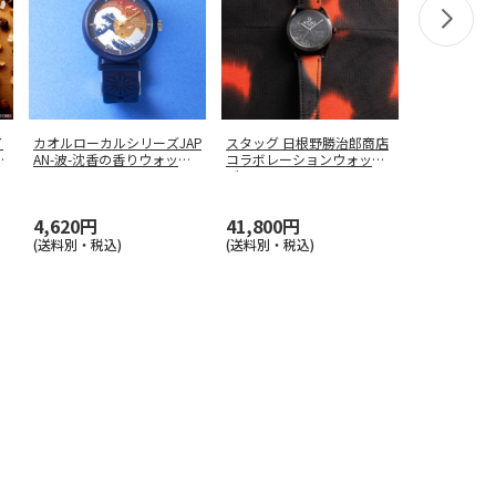
イ
カオルローカルシリーズJAP
スタッグ 日根野勝治郎商店
チ
AN-波-沈香の香りウォッチ(
コラボレーションウォッチ
…
ブラッ
…
4,620円
41,800円
(送料別・税込)
(送料別・税込)