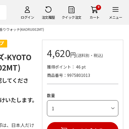
0
ログイン
注文履歴
クイック注文
カート
メニュー
りウォッチ(KAORU002MT)
4,620
円
-KYOTO
(送料別・税込)
2MT)
獲得ポイント： 46 pt
商品番号
9975801013
認してくださ
数量
けいたします。
都は、日本人だけ