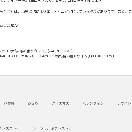
のアレルギー特定8品目を含んでいる場合に品目名を表示します。
も含む）は、漁獲漁法によりエビ・カニが混じっている場合があります。また、こ
おりません。
YOTO舞妓-椿の香りウォッチ(KAORU002MT)
KAORU>ローカルシリーズ-KYOTO舞妓-椿の香りウォッチ(KAORU002MT)
お歳暮
おせち
クリスマス
バレンタイン
ホワイト
グッズストア
ソーシャルギフトストア