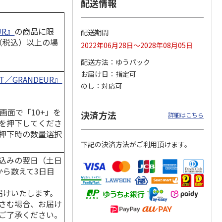
配送情報
UR』
の商品に限
配送期間
円（税込）以上の場
ジョの
『ジョジョの奇妙な
『ジョジョの奇妙な
『ジョジョの奇妙な
2022年06月28日～2028年08月05日
黄金の
冒険 スターダスト
冒険 スターダスト
冒険 スターダスト
P
…
クルセイダース』
クルセイダース』
クルセイダース』
配送方法
ゆうパック
ワー
…
トラ
…
トラ
…
お届け日
指定可
ET／GRANDEUR』
4,400円
3,300円
3,300円
のし
対応可
)
(送料別・税込)
(送料別・税込)
(送料別・税込)
画面で「10+」を
決済方法
詳細はこちら
を押下してくださ
押下時の数量選択
下記の決済方法がご利用頂けます。
込みの翌日（土日
から数えて3日目
届けいたします。
さむ場合、お届け
ご了承ください。