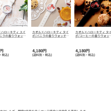
×ハローキティ スイ
カオル×ハローキティ タイ
カオル×ハローキティ タ
バニラの香りウォッチ
ポ/バニラの香りウォッチ
ポ/コーヒーの香りウォッ
（KAO
…
(KA
…
0円
4,180円
4,180円
・税込)
(送料別・税込)
(送料別・税込)