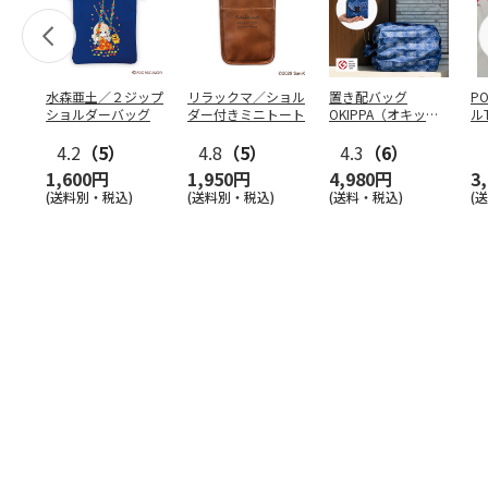
水森亜土／２ジップ
リラックマ／ショル
置き配バッグ
P
ショルダーバッグ
ダー付きミニトート
OKIPPA（オキッ
ル
パ）
4.2
（5）
4.8
（5）
4.3
（6）
1,600円
1,950円
4,980円
3
(送料別・税込)
(送料別・税込)
(送料・税込)
(