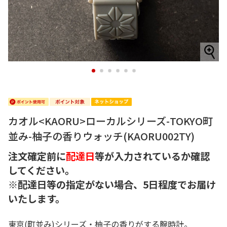
1
2
3
4
5
6
カオル<KAORU>ローカルシリーズ-TOKYO町
並み-柚子の香りウォッチ(KAORU002TY)
注文確定前に
配達日
等が入力されているか確認
してください。
※配達日等の指定がない場合、5日程度でお届け
いたします。
東京(町並み)シリーズ・柚子の香りがする腕時計。