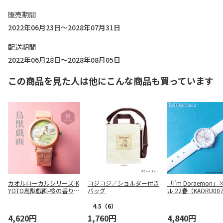
販売期間
2022年06月23日～2028年07月31日
配送期間
2022年06月28日～2028年08月05日
この商品を見た人は他にこんな商品も買っています
カオル
ローカルシリーズ-K
コジコジ／ショルダー付き
「I’m Doraemon」
YOTO鳥獣戯画-桜の香りウ
バッグ
ル
22春（KAORU00
ォッチ(KAORU002CS)
4.5
（6）
4,620円
1,760円
4,840円