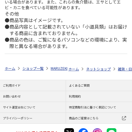
いる場合があります。 また、これらの魚介類は、エサとしてエ
ビ・カニを食べている可能性があります。
その他
商品写真はイメージです。
商品内容として記載されていない「小道具類」はお届け
する商品に含まれておりません。
商品の色は、ご覧になるパソコンなどの環境により、実
際と異なる場合があります。
ホーム
ショップ一覧
MARUZEKI
カオル<KAORU>ローカルシリーズ-T
ホーム
ネットショップ
雑貨・日
ご利用ガイド
よくあるご質問
お問い合わせ
利用規約
サイト運営会社について
特定商取引法に基づく表記について
プライバシーポリシー
商品のご提案はこちら