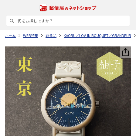
ホーム
WEB特集
非食品
KAORU／LOV-IN BOUQUET／GRANDEUR