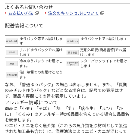
よくあるお問い合わせ
お支払い方法
注文のキャンセルについて
配送情報について
ゆうパック等でお届けしま
ゆうパケットでお届けします
す
チルドゆうパックでお届け
定形外郵便(簡易書留)でお届
します
けします
冷凍ゆうパックでお届けし
レターパックライトでお届け
ます。
します
佐川急便でのお届けとなり
ます
なお、「普通ゆうパック」の場合は表示しません。また、「夏期
のみチルドゆうパック」などとなる場合は、記号での表示はせ
ず、商品内容欄にその旨を表示しています。
アレルギー情報について
商品に「小麦」「そば」「卵」「乳」「落花生」「えび」「か
に」「くるみ」のアレルギー特定8品目を含んでいる場合に品目名
を表示します。
※エビ・カニを除く魚介類（これらの魚介類を原材料として製造
された加工品も含む）は、漁獲漁法によりエビ・カニが混じって