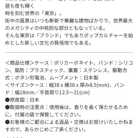
昼も夜も輝く
時を刻む世界の「東京」。
街中の風景はいつも斬新で華麗な建物ばかりで、世界最大
のメガシティの中核的な部分ともなっている。
そんな東京は「ブランド」でもありポップカルチャーを始
めとした新しい文化の発信地でもある。
＜商品仕様＞ケース：ポリカーボネイト、バンド：シリコ
ン、風防：プラスティック、裏蓋：ステンレス、駆動方
式：ボタン形電池、ムーブメント：日本製
＜サイズ＞ケース：縦38 x 横38 x 厚み8.5(mm)、バン
ド：幅18mm／手首周り12.5～21(cm)
●原産国：日本
●取扱時の注意点：使用後は、香りを長く保たせるため
に、付属の袋で保管してください。
●お客様のご都合による返品・交換はお受けいたしかねま
すので、あらかじめご了承ください。