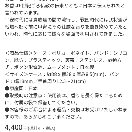
お香は6世紀ごろ仏教の伝来とともに日本に伝えられたと
言われています。
平安時代には貴族達の間で流行し、戦国時代には武将達が
戦場へ赴く前に甲冑にその荘厳な香りを薫き染めていたと
いわれ、時代に応じて様々な場面で利用されてきました。
＜商品仕様＞ケース：ポリカーボネイト、バンド：シリコ
ン、風防：プラスティック、裏蓋：ステンレス、駆動方
式：ボタン形電池、ムーブメント：日本製
＜サイズ＞ケース：縦38 x 横38 x 厚み8.5(mm)、バン
ド：幅18mm／手首周り12.5～21(cm)
●原産国：日本
●取扱時の注意点：使用後は、香りを長く保たせるため
に、付属の袋で保管してください。
●お客様のご都合による返品・交換はお受けいたしかねま
すので、あらかじめご了承ください。
4,400
円
(送料別・税込)