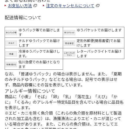
お支払い方法
注文のキャンセルについて
配送情報について
ゆうパック等でお届けしま
ゆうパケットでお届けします
す
チルドゆうパックでお届け
定形外郵便(簡易書留)でお届
します
けします
冷凍ゆうパックでお届けし
レターパックライトでお届け
ます。
します
佐川急便でのお届けとなり
ます
なお、「普通ゆうパック」の場合は表示しません。また、「夏期
のみチルドゆうパック」などとなる場合は、記号での表示はせ
ず、商品内容欄にその旨を表示しています。
アレルギー情報について
商品に「小麦」「そば」「卵」「乳」「落花生」「えび」「か
に」「くるみ」のアレルギー特定8品目を含んでいる場合に品目名
を表示します。
※エビ・カニを除く魚介類（これらの魚介類を原材料として製造
された加工品も含む）は、漁獲漁法によりエビ・カニが混じって
いる場合があります。 また、これらの魚介類は、エサとしてエ