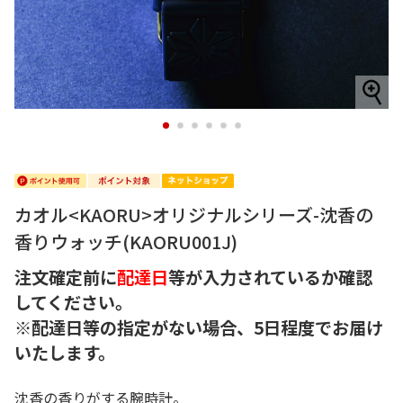
1
2
3
4
5
6
カオル<KAORU>オリジナルシリーズ-沈香の
香りウォッチ(KAORU001J)
注文確定前に
配達日
等が入力されているか確認
してください。
※配達日等の指定がない場合、5日程度でお届け
いたします。
沈香の香りがする腕時計。