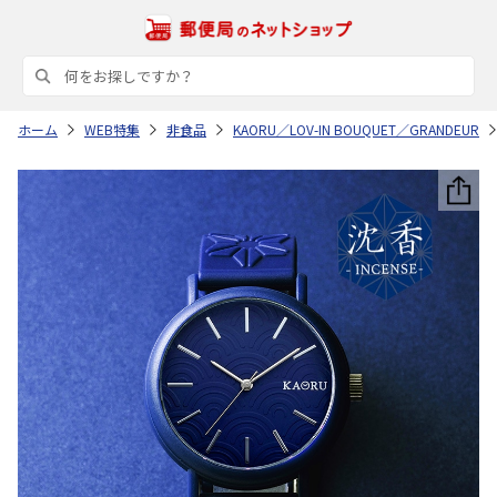
ホーム
WEB特集
非食品
KAORU／LOV-IN BOUQUET／GRANDEUR