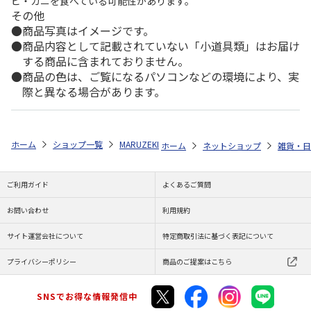
ビ・カニを食べている可能性があります。
その他
商品写真はイメージです。
商品内容として記載されていない「小道具類」はお届け
する商品に含まれておりません。
商品の色は、ご覧になるパソコンなどの環境により、実
際と異なる場合があります。
ホーム
ショップ一覧
MARUZEKI
カオル<KAORU>オリジナルシリーズ-
ホーム
ネットショップ
雑貨・日
ご利用ガイド
よくあるご質問
お問い合わせ
利用規約
サイト運営会社について
特定商取引法に基づく表記について
プライバシーポリシー
商品のご提案はこちら
SNSでお得な情報発信中