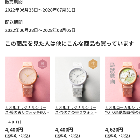
販売期間
2022年06月23日～2028年07月31日
配送期間
2022年06月28日～2028年08月05日
この商品を見た人は他にこんな商品も買っています
カオル
オリジナルシリー
カオル
オリジナルシリー
カオル
ローカルシリー
ズ-桜の香りウォッチ(KAO
ズ-ひのきの香りウォッチ
YOTO鳥獣戯画-桜
RU001S2)
(KAORU001H)
ォッチ(KAORU002CS
4.0
（1）
4,400円
4,400円
4,620円
(送料別・税込)
(送料別・税込)
(送料別・税込)