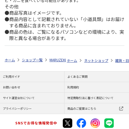
ビ・カニを食べている可能性があります。
その他
商品写真はイメージです。
商品内容として記載されていない「小道具類」はお届け
する商品に含まれておりません。
商品の色は、ご覧になるパソコンなどの環境により、実
際と異なる場合があります。
ホーム
ショップ一覧
MARUZEKI
カオル<KAORU>オリジナルシリーズ-
ホーム
ネットショップ
雑貨・日
ご利用ガイド
よくあるご質問
お問い合わせ
利用規約
サイト運営会社について
特定商取引法に基づく表記について
プライバシーポリシー
商品のご提案はこちら
SNSでお得な情報発信中