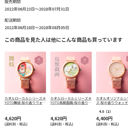
販売期間
2022年06月23日～2028年07月31日
配送期間
2022年06月28日～2028年08月05日
この商品を見た人は他にこんな商品も買っています
カオル
ローカルシリーズ-K
カオル
ローカルシリーズ-K
カオル
オリジナルシ
YOTO舞妓-桜の香りウォッ
YOTO鳥獣戯画-桜の香りウ
ズ-桜の香りウォッチ(
チ(KAORU002MS)
ォッチ(KAORU002CS)
RU001S2)
4.0
（1）
4,620円
4,620円
4,400円
(送料別・税込)
(送料別・税込)
(送料別・税込)