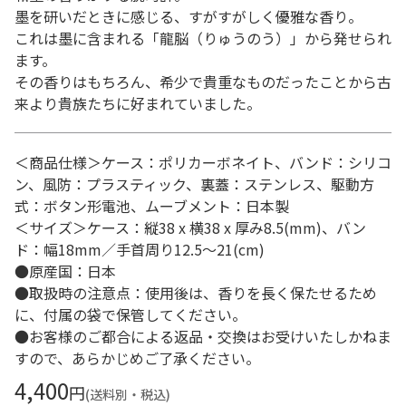
墨を研いだときに感じる、すがすがしく優雅な香り。
これは墨に含まれる「龍脳（りゅうのう）」から発せられ
ます。
その香りはもちろん、希少で貴重なものだったことから古
来より貴族たちに好まれていました。
＜商品仕様＞ケース：ポリカーボネイト、バンド：シリコ
ン、風防：プラスティック、裏蓋：ステンレス、駆動方
式：ボタン形電池、ムーブメント：日本製
＜サイズ＞ケース：縦38 x 横38 x 厚み8.5(mm)、バン
ド：幅18mm／手首周り12.5～21(cm)
●原産国：日本
●取扱時の注意点：使用後は、香りを長く保たせるため
に、付属の袋で保管してください。
●お客様のご都合による返品・交換はお受けいたしかねま
すので、あらかじめご了承ください。
4,400
円
(送料別・税込)