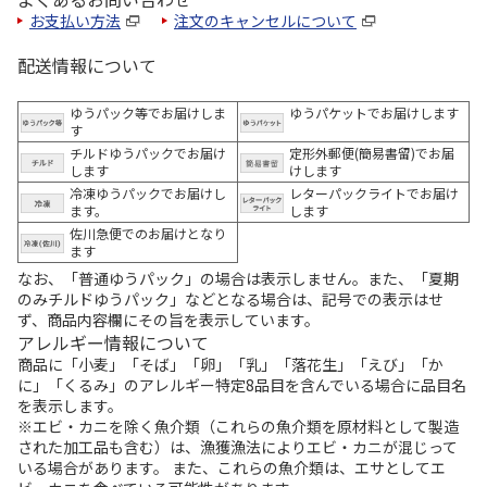
お支払い方法
注文のキャンセルについて
配送情報について
ゆうパック等でお届けしま
ゆうパケットでお届けします
す
チルドゆうパックでお届け
定形外郵便(簡易書留)でお届
します
けします
冷凍ゆうパックでお届けし
レターパックライトでお届け
ます。
します
佐川急便でのお届けとなり
ます
なお、「普通ゆうパック」の場合は表示しません。また、「夏期
のみチルドゆうパック」などとなる場合は、記号での表示はせ
ず、商品内容欄にその旨を表示しています。
アレルギー情報について
商品に「小麦」「そば」「卵」「乳」「落花生」「えび」「か
に」「くるみ」のアレルギー特定8品目を含んでいる場合に品目名
を表示します。
※エビ・カニを除く魚介類（これらの魚介類を原材料として製造
された加工品も含む）は、漁獲漁法によりエビ・カニが混じって
いる場合があります。 また、これらの魚介類は、エサとしてエ