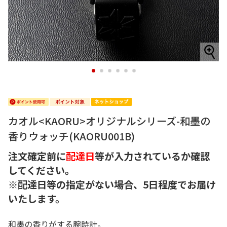
1
2
3
4
5
6
カオル<KAORU>オリジナルシリーズ-和墨の
香りウォッチ(KAORU001B)
注文確定前に
配達日
等が入力されているか確認
してください。
※配達日等の指定がない場合、5日程度でお届け
いたします。
和墨の香りがする腕時計。