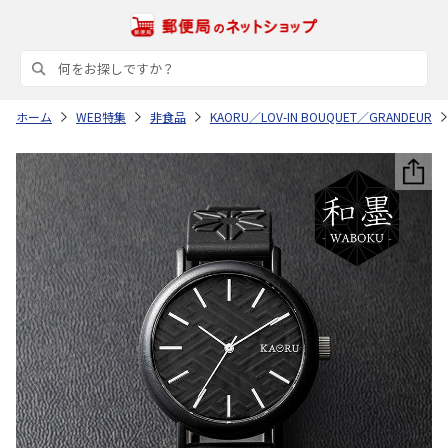
ホーム
WEB特集
非食品
KAORU／LOV-IN BOUQUET／GRANDEUR