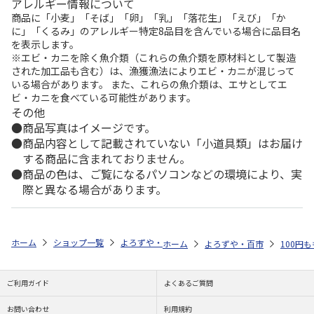
アレルギー情報について
商品に「小麦」「そば」「卵」「乳」「落花生」「えび」「か
に」「くるみ」のアレルギー特定8品目を含んでいる場合に品目名
を表示します。
※エビ・カニを除く魚介類（これらの魚介類を原材料として製造
された加工品も含む）は、漁獲漁法によりエビ・カニが混じって
いる場合があります。 また、これらの魚介類は、エサとしてエ
ビ・カニを食べている可能性があります。
その他
商品写真はイメージです。
商品内容として記載されていない「小道具類」はお届け
する商品に含まれておりません。
商品の色は、ご覧になるパソコンなどの環境により、実
際と異なる場合があります。
ホーム
ショップ一覧
よろずや・百市
ぷち袋 パロディ（指定不可）
ホーム
よろずや・百市
100円
ご利用ガイド
よくあるご質問
お問い合わせ
利用規約