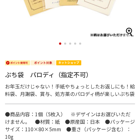
1
2
3
4
5
ぷち袋 パロディ（指定不可）
お年玉だけじゃない！手紙やちょっとしたお返しにも！給
料袋、月謝袋、賞与、処方薬のパロディ柄が楽しいぷち袋
●商品内容：1個（5枚入） ※デザインはお選びいただ
けません。 ●材質：紙 ●原産国：日本 ●パッケージ
サイズ：110×80×5mm ●重さ（パッケージ含む）：
10g