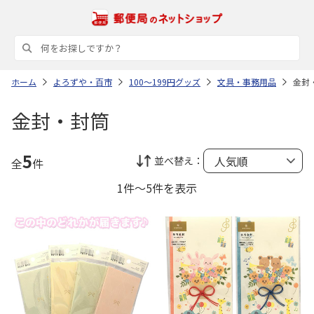
ホーム
よろずや・百市
100～199円グッズ
文具・事務用品
金封
金封・封筒
5
並べ替え：
全
件
1件～5件を表示