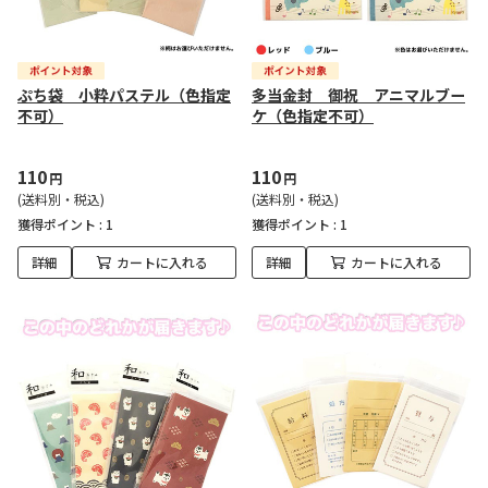
ぷち袋 小粋パステル（色指定
多当金封 御祝 アニマルブー
不可）
ケ（色指定不可）
110
110
円
円
(送料別・税込)
(送料別・税込)
獲得ポイント :
1
獲得ポイント :
1
詳細
カートに入れる
詳細
カートに入れる