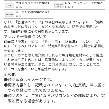
冷凍ゆうパックでお届けし
レターパックライトでお届け
ます。
します
佐川急便でのお届けとなり
ます
なお、「普通ゆうパック」の場合は表示しません。また、「夏期
のみチルドゆうパック」などとなる場合は、記号での表示はせ
ず、商品内容欄にその旨を表示しています。
アレルギー情報について
商品に「小麦」「そば」「卵」「乳」「落花生」「えび」「か
に」「くるみ」のアレルギー特定8品目を含んでいる場合に品目名
を表示します。
※エビ・カニを除く魚介類（これらの魚介類を原材料として製造
された加工品も含む）は、漁獲漁法によりエビ・カニが混じって
いる場合があります。 また、これらの魚介類は、エサとしてエ
ビ・カニを食べている可能性があります。
その他
商品写真はイメージです。
商品内容として記載されていない「小道具類」はお届け
する商品に含まれておりません。
商品の色は、ご覧になるパソコンなどの環境により、実
際と異なる場合があります。