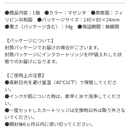
●商品内容：1個 ●カラー：マゼンタ ●原産国：フィ
リピン共和国 ●パッケージサイズ：145×85×24mm
●重さ（パッケージ含む）：54g ●保証期間：無期限
【パッケージについて】
封筒パッケージでお届けの場合がございます。
封筒パッケージにインクカートリッジをPP袋入れした状
態でのお届けになります。
【ご使用上の注意】
●直射日光を避け室温（40℃以下）で保管してくださ
い。
●インクが肌についた時は、素早く水で洗浄してくださ
い。
●一度セットしたカートリッジは交換時以外は取り外さな
いでください。
●開封後6ヵ月以内に使い切ってください。