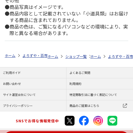
その他
商品写真はイメージです。
商品内容として記載されていない「小道具類」はお届け
する商品に含まれておりません。
商品の色は、ご覧になるパソコンなどの環境により、実
際と異なる場合があります。
ホーム
よろずや・百市
日用雑貨・お役立ちグッズ
キッチン
フリ
ホーム
ショップ一覧
ホーム
よろずや・百市
よろずや・百市
フリ
ご利用ガイド
よくあるご質問
お問い合わせ
利用規約
サイト運営会社について
特定商取引法に基づく表記について
プライバシーポリシー
商品のご提案はこちら
SNSでお得な情報発信中