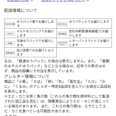
配送情報について
ゆうパック等でお届けしま
ゆうパケットでお届けします
す
チルドゆうパックでお届け
定形外郵便(簡易書留)でお届
します
けします
冷凍ゆうパックでお届けし
レターパックライトでお届け
ます。
します
佐川急便でのお届けとなり
ます
なお、「普通ゆうパック」の場合は表示しません。また、「夏期
のみチルドゆうパック」などとなる場合は、記号での表示はせ
ず、商品内容欄にその旨を表示しています。
アレルギー情報について
商品に「小麦」「そば」「卵」「乳」「落花生」「えび」「か
に」「くるみ」のアレルギー特定8品目を含んでいる場合に品目名
を表示します。
※エビ・カニを除く魚介類（これらの魚介類を原材料として製造
された加工品も含む）は、漁獲漁法によりエビ・カニが混じって
いる場合があります。 また、これらの魚介類は、エサとしてエ
ビ・カニを食べている可能性があります。