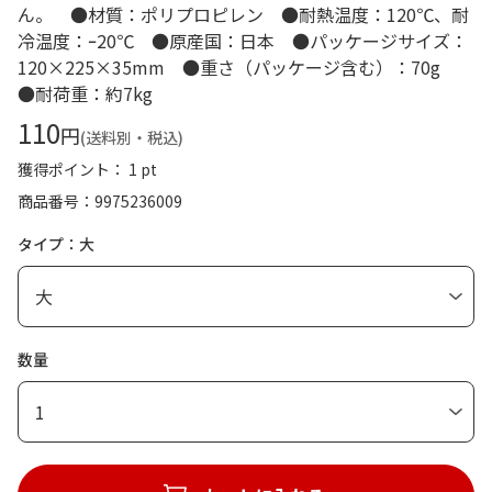
ん。 ●材質：ポリプロピレン ●耐熱温度：120℃、耐
冷温度：ｰ20℃ ●原産国：日本 ●パッケージサイズ：
120×225×35mm ●重さ（パッケージ含む）：70g
●耐荷重：約7kg
110
円
(送料別・税込)
獲得ポイント： 1 pt
商品番号
9975236009
タイプ：大
数量
1