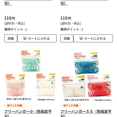
可）
可）
110
110
円
円
(送料別・税込)
(送料別・税込)
獲得ポイント :
1
獲得ポイント :
1
詳細
カートに入れる
詳細
カートに入れる
フリーハンガー小（色指定不
フリーハンガーＳＳ（色指定不
可）
可）