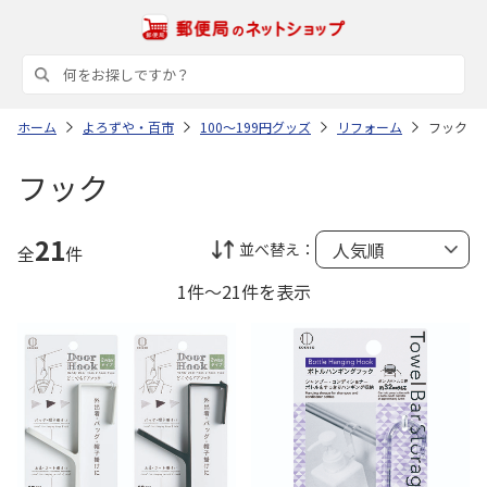
ホーム
よろずや・百市
100～199円グッズ
リフォーム
フック
フック
21
並べ替え：
全
件
1件～21件を表示