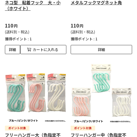
ネコ型 粘着フック 大・小
メタルフックマグネット角
（ホワイト）
110
110
円
円
(送料別・税込)
(送料別・税込)
獲得ポイント :
1
獲得ポイント :
1
詳細
カートに入れる
詳細
フリーハンガー大（色指定不
フリーハンガー中（色指定不