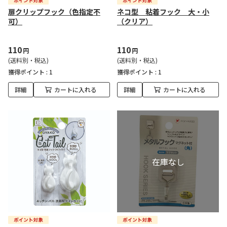
扉クリップフック（色指定不
ネコ型 粘着フック 大・小
可）
（クリア）
110
110
円
円
(送料別・税込)
(送料別・税込)
獲得ポイント :
1
獲得ポイント :
1
詳細
カートに入れる
詳細
カートに入れる