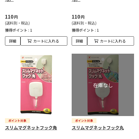
110
110
円
円
(送料別・税込)
(送料別・税込)
獲得ポイント :
1
獲得ポイント :
1
詳細
カートに入れる
詳細
カートに入れる
スリムマグネットフック角
スリムマグネットフック丸