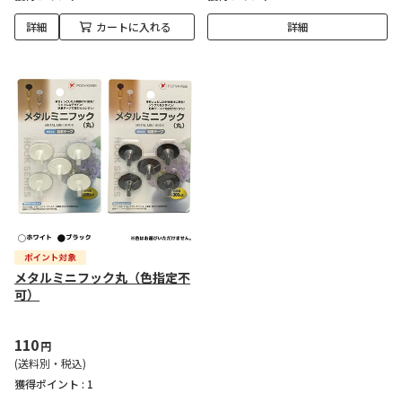
詳細
カートに入れる
詳細
メタルミニフック丸（色指定不
可）
110
円
(送料別・税込)
獲得ポイント :
1