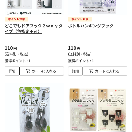
どこでもドアフック２ｗａｙタ
ボトルハンギングフック
イプ（色指定不可）
110
110
円
円
(送料別・税込)
(送料別・税込)
獲得ポイント :
1
獲得ポイント :
1
詳細
カートに入れる
詳細
カートに入れる