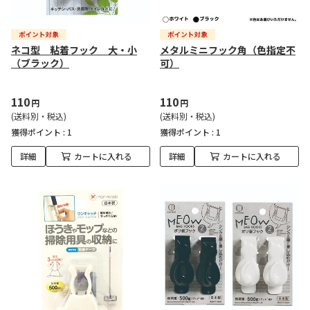
ネコ型 粘着フック 大・小
メタルミニフック角（色指定不
（ブラック）
可）
110
110
円
円
(送料別・税込)
(送料別・税込)
獲得ポイント :
1
獲得ポイント :
1
詳細
カートに入れる
詳細
カートに入れる