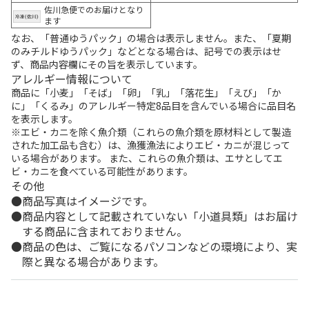
佐川急便でのお届けとなり
ます
なお、「普通ゆうパック」の場合は表示しません。また、「夏期
のみチルドゆうパック」などとなる場合は、記号での表示はせ
ず、商品内容欄にその旨を表示しています。
アレルギー情報について
商品に「小麦」「そば」「卵」「乳」「落花生」「えび」「か
に」「くるみ」のアレルギー特定8品目を含んでいる場合に品目名
を表示します。
※エビ・カニを除く魚介類（これらの魚介類を原材料として製造
された加工品も含む）は、漁獲漁法によりエビ・カニが混じって
いる場合があります。 また、これらの魚介類は、エサとしてエ
ビ・カニを食べている可能性があります。
その他
商品写真はイメージです。
商品内容として記載されていない「小道具類」はお届け
する商品に含まれておりません。
商品の色は、ご覧になるパソコンなどの環境により、実
際と異なる場合があります。