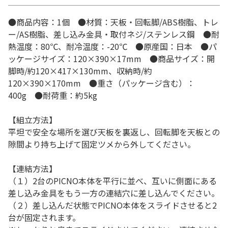
●商品内容：1個 ●材質：天板・回転脚/ABS樹脂、トレ
ー/AS樹脂、差し込み金具・取付ネジ/ステンレス鋼 ●耐
熱温度：80℃、耐冷温度：-20℃ ●原産国：日本 ●パ
ッケージサイズ：120×390×17mm ●商品サイズ：開
脚時/約120×417×130mm、収納時/約
120×390×170mm ●重さ（パッケージ含む）：
400g ●耐荷重：約5kg
【組立方法】
平坦で安全な場所を選び天板を裏返し、回転脚を天板との
隙間より持ち上げて固定ツメから外してください。
【連結方法】
（１）2台のPICNO本体を平行に並べ、互いに側面にある
差し込み金具をもう一方の連結穴に差し込んでください。
（２）差し込んだ状態でPICNO本体をスライドさせると2
台が固定されます。