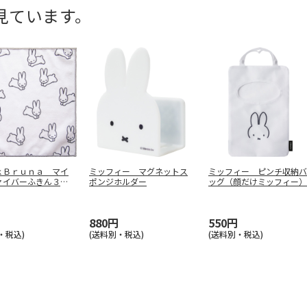
見ています。
ｋＢｒｕｎａ マイ
ミッフィー マグネットス
ミッフィー ピンチ収納バ
ァイバーふきん３
ポンジホルダー
ッグ（顔だけミッフィー）
０×３
…
880円
550円
・税込)
(送料別・税込)
(送料別・税込)