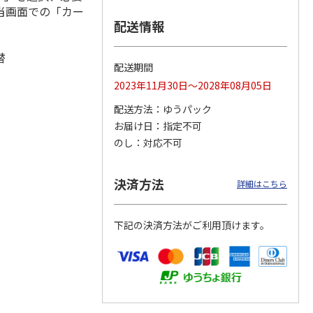
当画面での「カー
配送情報
替
ールデ
ＤｉｃｋＢｒｕｎ
ミッフィー マイク
ミッフィー かや織
配送期間
「ソリ
ａ マイクロファイ
ロファイバーふきん
りふきん３Ｐ（ミッ
2023年11月30日～2028年08月05日
バーふきん３Ｐ ３
３Ｐ ３０×３０
フィーとダーン）
０×３
…
cm（
…
配送方法
ゆうパック
550円
550円
880円
お届け日
指定不可
)
(送料別・税込)
(送料別・税込)
(送料別・税込)
のし
対応不可
決済方法
詳細はこちら
下記の決済方法がご利用頂けます。