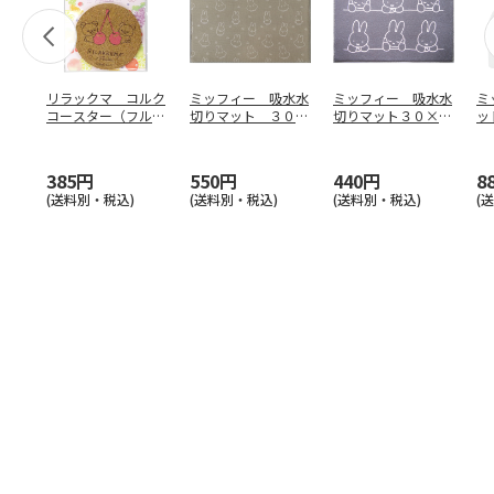
リラックマ コルク
ミッフィー 吸水水
ミッフィー 吸水水
ミ
コースター（フルー
切りマット ３０×
切りマット３０×４
ッ
ツ／チェリー）
４０cm（おばけご
０ｃｍ（ほおづえミ
ー
っこ
…
ッフ
…
385円
550円
440円
8
(送料別・税込)
(送料別・税込)
(送料別・税込)
(