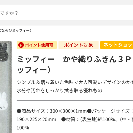
（ならびミッフィー）
ミッフィー かや織りふきん３Ｐ
ッフィー）
シンプル＆落ち着いた色味で大人可愛いデザインのか
水分や汚れをしっかり拭き取る優れもの
●商品サイズ：300×300×1mm●パッケージサイズ
190×225×20mm ●材質：(表生地)綿100%、(中
100%