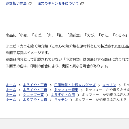
お支払い方法
注文のキャンセルについて
商品に「小麦」「そば」「卵」「乳」「落花生」「えび」「かに」「くるみ」
※エビ・カニを除く魚介類（これらの魚介類を原材料として製造された加工品
※商品写真はイメージです。
※商品内容として記載されていない「小道具類」はお届けする商品に含まれて
※商品の色は、印刷の都合により、実際と異なる場合があります。
ホーム
よろずや・百市
日用雑貨・お役立ちグッズ
キッチン
ミ
ホーム
よろずや・百市
ミッフィー特集
ミッフィー かや織りふき
ホーム
ショップ一覧
よろずや・百市
ミッフィー かや織りふきん
ホーム
よろずや・百市
キッチン
ミッフィー かや織りふきん３Ｐ