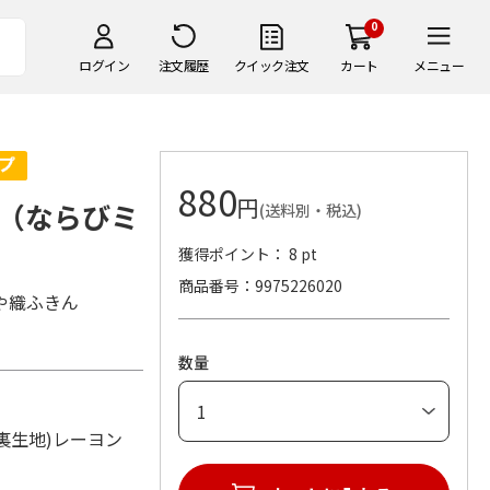
0
ログイン
注文履歴
クイック注文
カート
メニュー
880
円
（ならびミ
(送料別・税込)
獲得ポイント： 8 pt
商品番号
9975226020
や織ふきん
数量
：
・裏生地)レーヨン