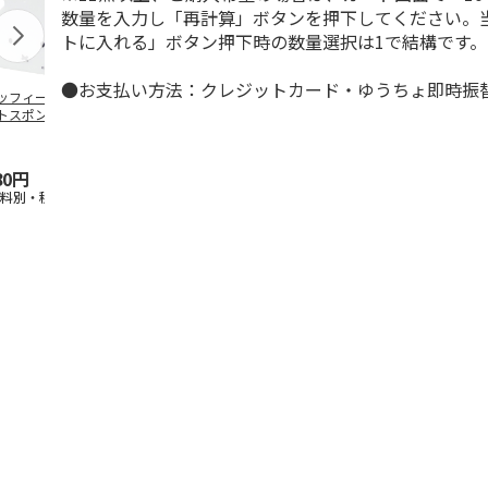
数量を入力し「再計算」ボタンを押下してください。
トに入れる」ボタン押下時の数量選択は1で結構です。
●お支払い方法：クレジットカード・ゆうちょ即時振
ッフィー マグネ
残った麺スープ固め
ミッフィー ＤＢ
大容量アルコ
トスポンジホルダ
てポン ３０包入
簡単組立仕切り付き
ィスペンサー
トレー
エ」
80円
1,018円
1,650円
3,300円
送料別・税込)
(送料別・税込)
(送料別・税込)
(送料別・税込