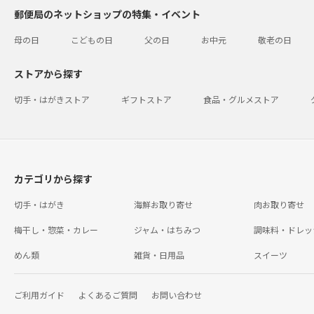
郵便局のネットショップの特集・イベント
母の日
こどもの日
父の日
お中元
敬老の日
ストアから探す
切手・はがきストア
ギフトストア
食品・グルメストア
カテゴリから探す
切手・はがき
海鮮お取り寄せ
肉お取り寄せ
梅干し・惣菜・カレー
ジャム・はちみつ
調味料・ドレッ
めん類
雑貨・日用品
スイーツ
ご利用ガイド
よくあるご質問
お問い合わせ