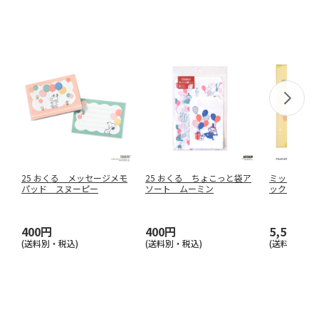
25 おくる メッセージメモ
25 おくる ちょこっと袋ア
ミッフィー
パッド スヌーピー
ソート ムーミン
ックスセッ
400円
400円
5,500円
(送料別・税込)
(送料別・税込)
(送料別・税込