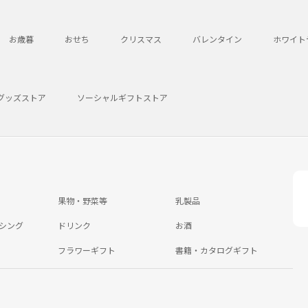
お歳暮
おせち
クリスマス
バレンタイン
ホワイト
グッズストア
ソーシャルギフトストア
果物・野菜等
乳製品
シング
ドリンク
お酒
フラワーギフト
書籍・カタログギフト