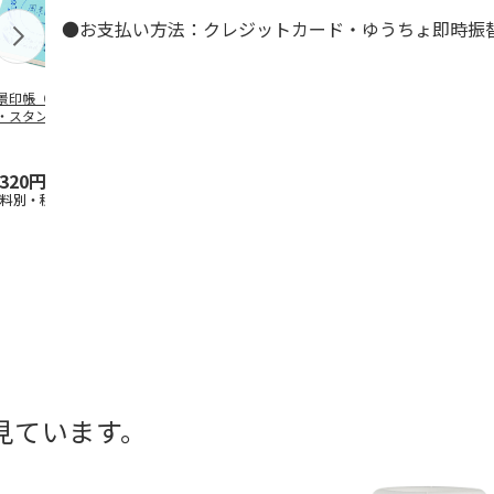
●お支払い方法：クレジットカード・ゆうちょ即時振
景印帳（ジャバ
風景印帳（ジャバ
風景印帳（ジャバ
風景印帳（ジ
・スタンプコレク
ラ・スタンプコレク
ラ・スタンプコレク
ラ・スタンプ
ョン手帳）トラベ
ション手帳）アンテ
ション手帳）トラベ
ション手帳）
・ブ
…
ィーク
…
ル・イ
…
ィーク
…
,320円
1,320円
1,320円
1,320円
送料別・税込)
(送料別・税込)
(送料別・税込)
(送料別・税込
見ています。