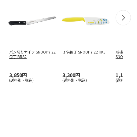
ー
パン切りナイフ SNOOPY 22
子供包丁 SNOOPY 22 HK5
爪楊枝(つま
包丁 BRS2
SNOOPY TW
3,850円
3,300円
1,100円
(送料別・税込)
(送料別・税込)
(送料別・税込