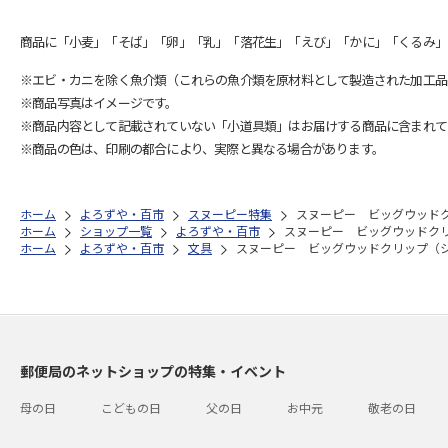
商品に「小麦」「そば」「卵」「乳」「落花生」「えび」「かに」「くるみ」
※エビ・カニを除く魚介類（これらの魚介類を原材料として製造された加工品
※商品写真はイメージです。
※商品内容として記載されていない「小道具類」はお届けする商品に含まれて
※商品の色は、印刷の都合により、実際と異なる場合があります。
ホーム
よろずや・百市
スヌーピー特集
スヌーピー ビッグウッド
ホーム
ショップ一覧
よろずや・百市
スヌーピー ビッグウッドク
ホーム
よろずや・百市
文具
スヌーピー ビッグウッドクリップ（
郵便局のネットショップの特集・イベント
母の日
こどもの日
父の日
お中元
敬老の日