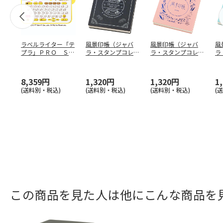
ラベルライター「テ
風景印帳（ジャバ
風景印帳（ジャバ
風
プラ」ＰＲＯ ＳＲ
ラ・スタンプコレク
ラ・スタンプコレク
ラ
－ＲＫ２（リラック
ション手帳）アンテ
ション手帳）トラベ
シ
マ）
ィーク
…
ル・ピ
…
ル
8,359円
1,320円
1,320円
1
(送料別・税込)
(送料別・税込)
(送料別・税込)
(
この商品を見た人は他にこんな商品を