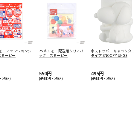
くる アテンションシ
25 おくる 配送用クリアバ
傘ストッパー キャラクタ
スヌーピー
ッグ スヌーピー
タイプ SNOOPY UNG3
550円
495円
・税込)
(送料別・税込)
(送料別・税込)