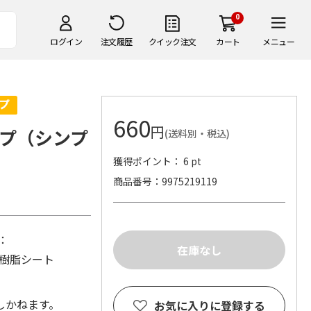
0
ログイン
注文履歴
クイック注文
カート
メニュー
660
円
プ（シンプ
(送料別・税込)
獲得ポイント： 6 pt
商品番号
9975219119
：
、樹脂シート
しかねます。
お気に入りに登録する