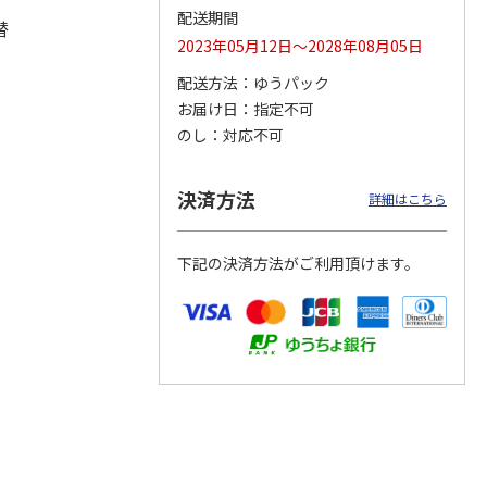
配送期間
替
2023年05月12日～2028年08月05日
配送方法
ゆうパック
ャバ
リラックマ ダイカ
リラックマ ダイカ
フレークシール（す
お届け日
指定不可
コレク
ットコースター（キ
ットメモスタンドＢ
っぽりパンダ）
アンテ
イロイトリ）
（ドーナツ）
のし
対応不可
385円
638円
363円
決済方法
)
(送料別・税込)
(送料別・税込)
(送料別・税込)
詳細はこちら
下記の決済方法がご利用頂けます。