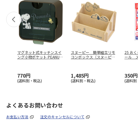
マグネット式キッチンスイ
スヌーピー 簡単組立リモ
25 お
ング小物ポケット PEANUTS
コンボックス（スヌーピー
ール 
…
＆ファーロ
…
770円
1,485円
350円
(送料別・税込)
(送料別・税込)
(送料別
よくあるお問い合わせ
お支払い方法
注文のキャンセルについて