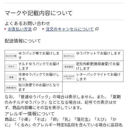
マークや記載内容について
よくあるお問い合わせ
お支払い方法
注文のキャンセルについて
配送情報について
ゆうパック等でお届けしま
ゆうパケットでお届けします
す
チルドゆうパックでお届け
定形外郵便(簡易書留)でお届
します
けします
冷凍ゆうパックでお届けし
レターパックライトでお届け
ます。
します
佐川急便でのお届けとなり
ます
なお、「普通ゆうパック」の場合は表示しません。また、「夏期
のみチルドゆうパック」などとなる場合は、記号での表示はせ
ず、商品内容欄にその旨を表示しています。
アレルギー情報について
商品に「小麦」「そば」「卵」「乳」「落花生」「えび」「か
に」「くるみ」のアレルギー特定8品目を含んでいる場合に品目名