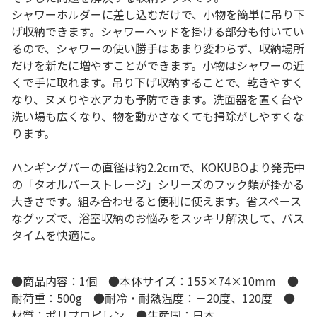
シャワーホルダーに差し込むだけで、小物を簡単に吊り下
げ収納できます。シャワーヘッドを掛ける部分も付いてい
るので、シャワーの使い勝手はあまり変わらず、収納場所
だけを新たに増やすことができます。小物はシャワーの近
くで手に取れます。吊り下げ収納することで、乾きやすく
なり、ヌメりや水アカも予防できます。洗面器を置く台や
洗い場も広くなり、物を動かさなくても掃除がしやすくな
ります。
ハンギングバーの直径は約2.2cmで、KOKUBOより発売中
の「タオルバーストレージ」シリーズのフック類が掛かる
大きさです。組み合わせると便利に使えます。省スペース
なグッズで、浴室収納のお悩みをスッキリ解決して、バス
タイムを快適に。
●商品内容：1個 ●本体サイズ：155×74×10mm ●
耐荷重：500g ●耐冷・耐熱温度：－20度、120度 ●
材質：ポリプロピレン ●生産国：日本