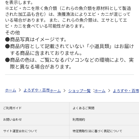
を表示します。
※エビ・カニを除く魚介類（これらの魚介類を原材料として製造
された加工品も含む）は、漁獲漁法によりエビ・カニが混じって
いる場合があります。 また、これらの魚介類は、エサとしてエ
ビ・カニを食べている可能性があります。
その他
商品写真はイメージです。
商品内容として記載されていない「小道具類」はお届け
する商品に含まれておりません。
商品の色は、ご覧になるパソコンなどの環境により、実
際と異なる場合があります。
ホーム
よろずや・百市
日用雑貨・お役立ちグッズ
バス・トイレ
ホーム
ショップ一覧
ホーム
よろずや・百市
よろずや・百市
シャ
ご利用ガイド
よくあるご質問
お問い合わせ
利用規約
サイト運営会社について
特定商取引法に基づく表記について