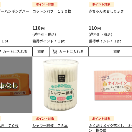
ダーハンギングバー
コットンパフ １３０枚
赤ちゃんのおしりふき
110
110
円
円
(送料別・税込)
(送料別・税込)
：
1 pt
獲得ポイント：
1 pt
獲得ポイント：
1 pt
カートに入れる
詳細
カートに入れる
詳細
ふき ７０枚
シャワー綿棒 ７５本
ふくだけメイク落とし オ
ン 桃の葉