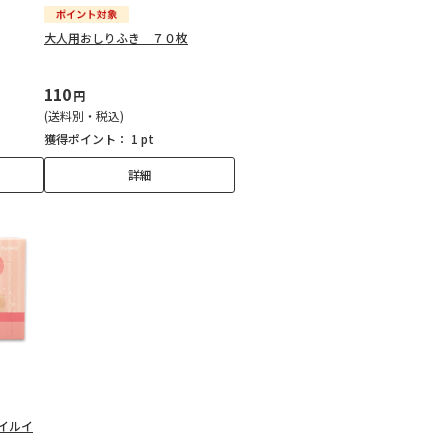
大人用おしりふき ７０枚
110
円
(送料別・税込)
獲得ポイント：
1 pt
詳細
イルイ