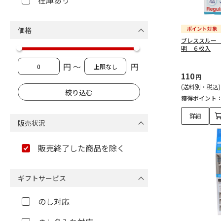
在庫あり
価格
ブレススルー
明 ６枚入
円 ～
円
110
円
(送料別・税込)
獲得ポイント
詳細
販売状況
販売終了した商品を除く
ギフトサービス
のし対応