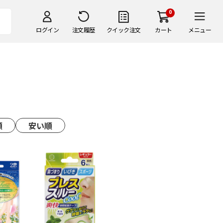
0
ログイン
注文履歴
クイック注文
カート
メニュー
順
安い順