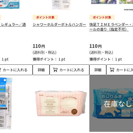
 レギュラー／透
シャワーホルダーボトルハンガー
快足ＴＩＭＥラベンダー・
ールの香り（指定不可）
110
110
円
円
(送料別・税込)
(送料別・税込)
：
1 pt
獲得ポイント：
1 pt
獲得ポイント：
1 pt
カートに入れる
詳細
カートに入れる
詳細
カートに