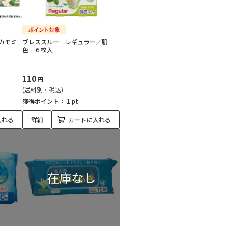
カモミ
ブレススルー レギュラー／肌
色 ６枚入
110
円
(送料別・税込)
獲得ポイント：
1 pt
入れる
詳細
カートに入れる