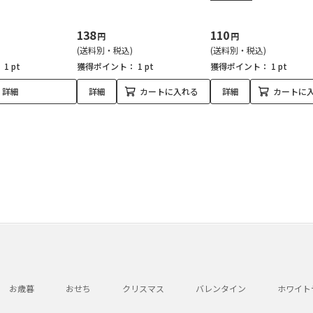
138
110
円
円
(送料別・税込)
(送料別・税込)
：
1 pt
獲得ポイント：
1 pt
獲得ポイント：
1 pt
詳細
詳細
カートに入れる
詳細
カートに
お歳暮
おせち
クリスマス
バレンタイン
ホワイト