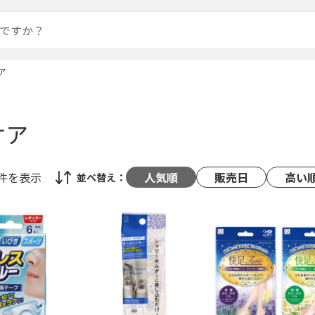
ア
ケア
1件
を表示
人気順
販売日
高い
並べ替え：