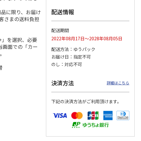
配送情報
商品に限り、お届け
お客さまの送料負担
掛け吸
プチ袋小（指定不
おにぎりデコパック
アロマ蚊取り線香
配送期間
可）
丸型（サッカー）
ローズ
2022年08月17日～2028年08月05日
+」を選択、必要
当画面での「カー
配送方法
ゆうパック
110円
110円
110円
。
お届け日
指定不可
)
(送料別・税込)
(送料別・税込)
(送料別・税込)
のし
対応不可
替
決済方法
詳細はこちら
下記の決済方法がご利用頂けます。