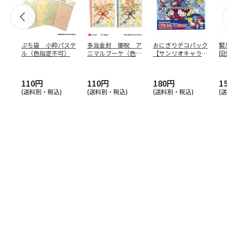
ぷち袋 小粋パステ
多当金封 御祝 ア
おにぎりデコパック
緊
ル（色指定不可）
ニマルブーケ（色指
【サンリオキャラク
回
定不可）
ターズ】
110円
110円
180円
1
(送料別・税込)
(送料別・税込)
(送料別・税込)
(