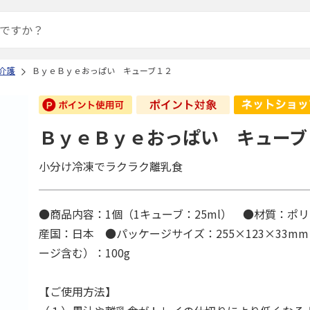
介護
ＢｙｅＢｙｅおっぱい キューブ１２
ＢｙｅＢｙｅおっぱい キューブ
小分け冷凍でラクラク離乳食
●商品内容：1個（1キューブ：25ml） ●材質：ポ
産国：日本 ●パッケージサイズ：255×123×33m
ージ含む）：100g
【ご使用方法】