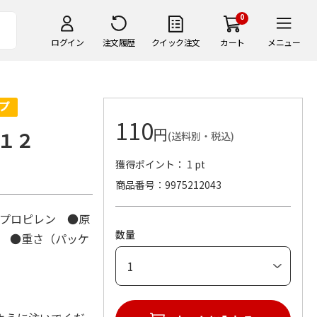
0
ログイン
注文履歴
クイック注文
カート
メニュー
110
円
１２
(送料別・税込)
獲得ポイント： 1 pt
商品番号
9975212043
リプロピレン ●原
数量
m ●重さ（パッケ