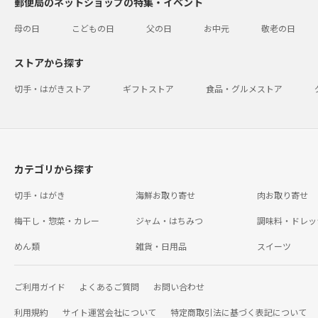
郵便局のネットショップの特集・イベント
母の日
こどもの日
父の日
お中元
敬老の日
ストアから探す
切手・はがきストア
ギフトストア
食品・グルメストア
カテゴリから探す
切手・はがき
海鮮お取り寄せ
肉お取り寄せ
梅干し・惣菜・カレー
ジャム・はちみつ
調味料・ドレッ
めん類
雑貨・日用品
スイーツ
ご利用ガイド
よくあるご質問
お問い合わせ
利用規約
サイト運営会社について
特定商取引法に基づく表記について