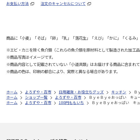
お支払い方法
注文のキャンセルについて
商品に「小麦」「そば」「卵」「乳」「落花生」「えび」「かに」「くるみ」
※エビ・カニを除く魚介類（これらの魚介類を原材料として製造された加工品
※商品写真はイメージです。
※商品内容として記載されていない「小道具類」はお届けする商品に含まれて
※商品の色は、印刷の都合により、実際と異なる場合があります。
ホーム
よろずや・百市
日用雑貨・お役立ちグッズ
キッチン
Ｂ
ホーム
ショップ一覧
よろずや・百市
ＢｙｅＢｙｅおっぱい キュ
ホーム
よろずや・百市
100円ももいち
ＢｙｅＢｙｅおっぱい キ