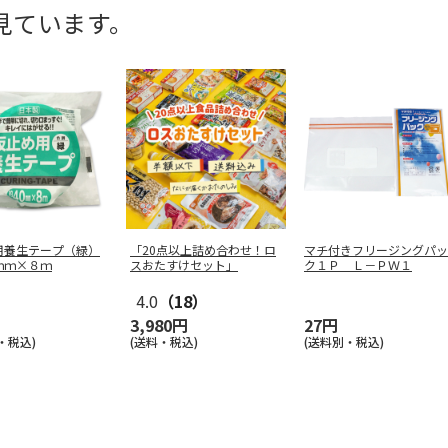
見ています。
用養生テープ（緑）
「20点以上詰め合わせ！ロ
マチ付きフリージングパッ
ｍｍ×８ｍ
スおたすけセット」
ク１Ｐ Ｌ－ＰＷ１
4.0
（18）
3,980円
27円
・税込)
(送料・税込)
(送料別・税込)