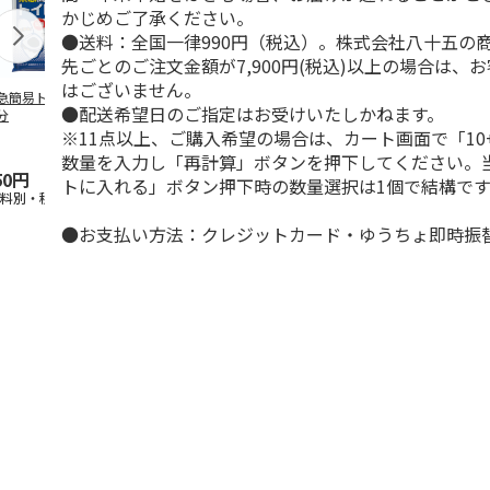
かじめご了承ください。
●送料：全国一律990円（税込）。株式会社八十五の
先ごとのご注文金額が7,900円(税込)以上の場合は、
はございません。
急簡易トイレ １
なごみぷち袋（指定
固めてゲロケア（嘔
クリアタオル
●配送希望日のご指定はお受けいたしかねます。
分
不可）
吐物処理剤）
盤タイプ
※11点以上、ご購入希望の場合は、カート画面で「10
数量を入力し「再計算」ボタンを押下してください。
50円
110円
150円
110円
トに入れる」ボタン押下時の数量選択は1個で結構です
送料別・税込)
(送料別・税込)
(送料別・税込)
(送料別・税込
●お支払い方法：クレジットカード・ゆうちょ即時振