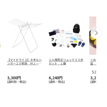
【マイドライ３】タオルハ
１人用防災リュック３３点
＜お中元＞
ンガー２０枚掛 ＭＪ－０
セット １個
証 照沼Ｑ
７８６
干し芋
5.0
（1）
3,300円
6,240円
3,240円
(送料別・税込)
(送料・税込)
(送料・税込)