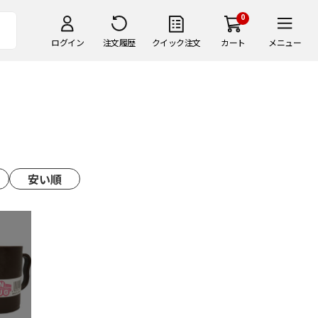
0
ログイン
注文履歴
クイック注文
カート
メニュー
安い順