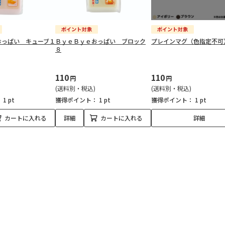
おっぱい キューブ１
ＢｙｅＢｙｅおっぱい ブロック
プレインマグ（色指定不可
８
110
110
円
円
(送料別・税込)
(送料別・税込)
：
1 pt
獲得ポイント：
1 pt
獲得ポイント：
1 pt
カートに入れる
詳細
カートに入れる
詳細