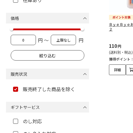
在庫あり
価格
ＢｙｅＢｙｅ
２
円 ～
円
110
円
(送料別・税込)
獲得ポイント
詳細
販売状況
販売終了した商品を除く
ギフトサービス
のし対応