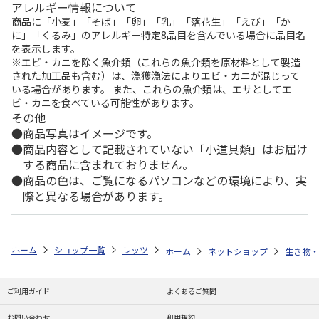
アレルギー情報について
商品に「小麦」「そば」「卵」「乳」「落花生」「えび」「か
に」「くるみ」のアレルギー特定8品目を含んでいる場合に品目名
を表示します。
※エビ・カニを除く魚介類（これらの魚介類を原材料として製造
された加工品も含む）は、漁獲漁法によりエビ・カニが混じって
いる場合があります。 また、これらの魚介類は、エサとしてエ
ビ・カニを食べている可能性があります。
その他
商品写真はイメージです。
商品内容として記載されていない「小道具類」はお届け
する商品に含まれておりません。
商品の色は、ご覧になるパソコンなどの環境により、実
際と異なる場合があります。
ホーム
ショップ一覧
レッツ
ドジャース 大谷翔平 2026 MLB オ
ホーム
ネットショップ
生き物・
ご利用ガイド
よくあるご質問
お問い合わせ
利用規約