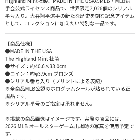
Highland Mint社製、MADE IN THE USAのMLB・MLB選
手会公式ライセンス商品で、世界限定2,026個のシリアル
番号入り。大谷翔平選手の新たな歴史を刻む記念アイテム
として、コレクションに加えたい特別な一品です。
【商品仕様】
●MADE IN THE USA
The Highland Mint 社製
●サイズ：約40.6×33.0cm
●コイン：約φ3.9cm ブロンズ
●シリアル番号入り（プリントによる表記）
※全商品MLB公認のホログラムシールが貼られている正
規品です。
※シリアル番号のご指定は承れません。
※掲載の商品画像はイメージです。実際の商品には、
2026 MLB オールスターゲーム出場時の写真を使用予定で
す。