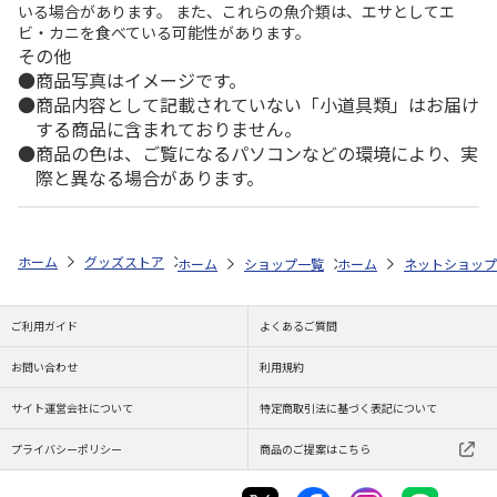
いる場合があります。 また、これらの魚介類は、エサとしてエ
ビ・カニを食べている可能性があります。
その他
商品写真はイメージです。
商品内容として記載されていない「小道具類」はお届け
する商品に含まれておりません。
商品の色は、ご覧になるパソコンなどの環境により、実
際と異なる場合があります。
ホーム
グッズストア
スポーツ・スポーツ選手
大谷翔平
ドジャー
ホーム
ショップ一覧
ホーム
レッツ
ネットショップ
ドジャース 
ご利用ガイド
よくあるご質問
お問い合わせ
利用規約
サイト運営会社について
特定商取引法に基づく表記について
プライバシーポリシー
商品のご提案はこちら