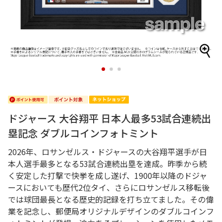
1
2
3
ドジャース 大谷翔平 日本人最多53試合連続出
塁記念 ダブルコインフォトミント
2026年、ロサンゼルス・ドジャースの大谷翔平選手が日
本人選手最多となる53試合連続出塁を達成。昨季から続
く安定した打撃で快挙を成し遂げ、1900年以降のドジャ
ースにおいても歴代2位タイ、さらにロサンゼルス移転後
では球団最長となる歴史的記録を打ち立てました。その偉
業を記念し、郵便局オリジナルデザインのダブルコインフ