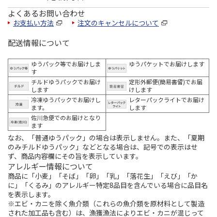
よくあるお問い合わせ
お支払い方法
注文のキャンセルについて
配送情報について
ゆうパック等でお届けしま
ゆうパケットでお届けします
す
チルドゆうパックでお届け
定形外郵便(簡易書留)でお届
します
けします
冷凍ゆうパックでお届けし
レターパックライトでお届け
ます。
します
佐川急便でのお届けとなり
ます
なお、「普通ゆうパック」の場合は表示しません。また、「夏期
のみチルドゆうパック」などとなる場合は、記号での表示はせ
ず、商品内容欄にその旨を表示しています。
アレルギー情報について
商品に「小麦」「そば」「卵」「乳」「落花生」「えび」「か
に」「くるみ」のアレルギー特定8品目を含んでいる場合に品目名
を表示します。
※エビ・カニを除く魚介類（これらの魚介類を原材料として製造
された加工品も含む）は、漁獲漁法によりエビ・カニが混じって