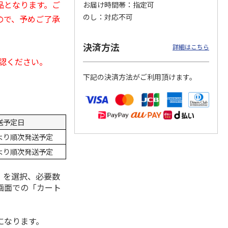
品となります。ご
お届け時間帯
指定可
のし
対応不可
ので、予めご了承
決済方法
ス 大
MLB ドジャース 大
ドジャース 大谷翔
MLB ドジャース 大
詳細はこちら
由伸・
谷翔平 2026 NL 3・
平 日本人最多53試
谷翔平 2026 NL 3・
確認ください。
日本人
…
4月投手
…
合連続出塁記念 シ
4月投手
…
ル
…
下記の決済方法がご利用頂けます。
17,000円
17,000円
8,500円
(送料・税込)
(送料・税込)
(送料・税込)
送予定日
日より順次発送予定
日より順次発送予定
」を選択、必要数
画面での「カート
になります。