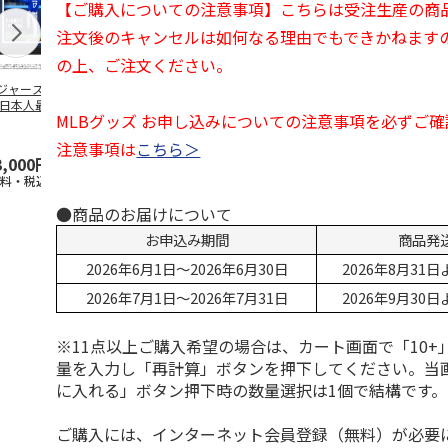
【ご購入についての注意事項】こちらは受注生産の商
注文後のキャンセルは如何なる理由でもできかねます
の上、ご注文ください。
ジャース 大谷翔
MLB ドジャース 大
ドジャース 大谷翔
MLB ドジャー
 日本人最多53試
谷翔平 2026 NL 3・
平 日本人最多53試
谷翔平・山本
MLBグッズ お申し込みについての注意事項を必ずご
連続出塁記念 ダ
4月投手
…
合連続出塁記念 コ
佐々木朗希 
…
イ
…
注意事項は
こちら＞
3,000円
33,000円
9,900円
8,500円
送料・税込)
(送料・税込)
(送料・税込)
(送料・税込)
●商品のお届けについて
お申込み期間
商品発
2026年6月1日～2026年6月30日
2026年8月31
2026年7月1日～2026年7月31日
2026年9月30
※11点以上ご購入希望の場合は、カート画面で「10+
量を入力し「再計算」ボタンを押下してください。当
に入れる」ボタン押下時の数量選択は1個で結構です。
ご購入には、インターネット会員登録（無料）が必要