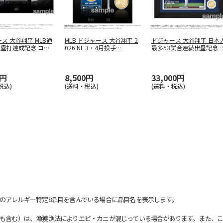
ス 大谷翔平 MLB通
MLB ドジャース 大谷翔平 2
ドジャース 大谷翔平 日本
本塁打達成記念 コイ
026 NL 3・4月投手
…
最多53試合連続出塁記念 
ブ
…
0円
8,500円
33,000円
税込)
(送料・税込)
(送料・税込)
のアレルギー特定8品目を含んでいる場合に品目名を表示します。
も含む）は、漁獲漁法によりエビ・カニが混じっている場合があります。また、こ