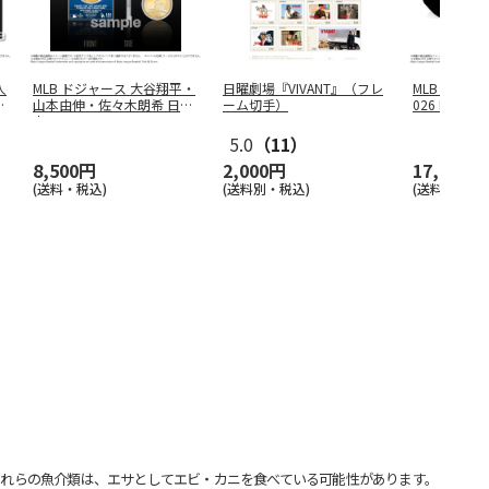
人
MLB ドジャース 大谷翔平・
日曜劇場『VIVANT』（フレ
MLB ドジャ
ダ
山本由伸・佐々木朗希 日本
ーム切手）
026 NL 3
人
…
5.0
（11）
8,500円
2,000円
17,000円
(送料・税込)
(送料別・税込)
(送料・税込)
れらの魚介類は、エサとしてエビ・カニを食べている可能性があります。