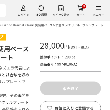
0
ログイン
注文履歴
クイック注文
カート
メニュー
026 World Baseball Classic 実使用ベース＆試合球 メモリアルアクリルプレート
28,000
円
c 実使用ベース
(送料・税込)
レート
獲得ポイント： 280 pt
商品番号
9974010632
代表とベネズエラ代表によ
スと試合球を収め
リルプレートで
歴史。その瞬間を
アクリルプレート
お気に入りに登録する
、高級感あふれる