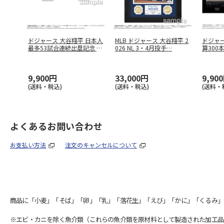
ドジャース 大谷翔平 日本人
MLB ドジャース 大谷翔平 2
ドジャー
最多53試合連続出塁記念 コ
026 NL 3・4月投手
…
算300
イ
…
…
9,900円
33,000円
9,90
(送料・税込)
(送料・税込)
(送料・
よくあるお問い合わせ
お支払い方法
注文のキャンセルについて
商品に「小麦」「そば」「卵」「乳」「落花生」「えび」「かに」「くるみ」
※エビ・カニを除く魚介類（これらの魚介類を原材料として製造された加工品