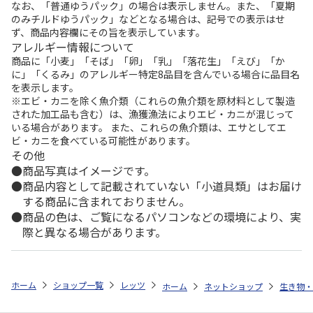
なお、「普通ゆうパック」の場合は表示しません。また、「夏期
のみチルドゆうパック」などとなる場合は、記号での表示はせ
ず、商品内容欄にその旨を表示しています。
アレルギー情報について
商品に「小麦」「そば」「卵」「乳」「落花生」「えび」「か
に」「くるみ」のアレルギー特定8品目を含んでいる場合に品目名
を表示します。
※エビ・カニを除く魚介類（これらの魚介類を原材料として製造
された加工品も含む）は、漁獲漁法によりエビ・カニが混じって
いる場合があります。 また、これらの魚介類は、エサとしてエ
ビ・カニを食べている可能性があります。
その他
商品写真はイメージです。
商品内容として記載されていない「小道具類」はお届け
する商品に含まれておりません。
商品の色は、ご覧になるパソコンなどの環境により、実
際と異なる場合があります。
ホーム
ショップ一覧
レッツ
2026 MLB オールスターゲーム 開催
ホーム
ネットショップ
生き物・