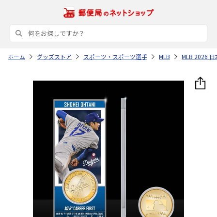
ホーム
グッズストア
スポーツ・スポーツ選手
MLB
MLB 202