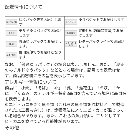
配送情報について
ゆうパック等でお届けしま
ゆうパケットでお届けします
す
チルドゆうパックでお届け
定形外郵便(簡易書留)でお届
します
けします
冷凍ゆうパックでお届けし
レターパックライトでお届け
ます。
します
佐川急便でのお届けとなり
ます
なお、「普通ゆうパック」の場合は表示しません。また、「夏期
のみチルドゆうパック」などとなる場合は、記号での表示はせ
ず、商品内容欄にその旨を表示しています。
アレルギー情報について
商品に「小麦」「そば」「卵」「乳」「落花生」「えび」「か
に」「くるみ」のアレルギー特定8品目を含んでいる場合に品目名
を表示します。
※エビ・カニを除く魚介類（これらの魚介類を原材料として製造
された加工品も含む）は、漁獲漁法によりエビ・カニが混じって
いる場合があります。 また、これらの魚介類は、エサとしてエ
ビ・カニを食べている可能性があります。
その他