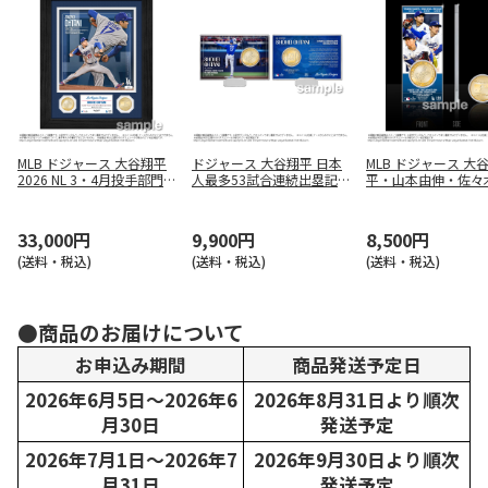
MLB ドジャース 大谷翔平
ドジャース 大谷翔平 日本
MLB ドジャース 大
2026 NL 3・4月投手部門
人最多53試合連続出塁記
平・山本由伸・佐々
最優秀選手賞受賞記念 ダ
念 コインカード
日本人トリオ連続先
ブルコインフォトミント
アクリルプレート（
付）
33,000円
9,900円
8,500円
(送料・税込)
(送料・税込)
(送料・税込)
●商品のお届けについて
お申込み期間
商品発送予定日
2026年6月5日～2026年6
2026年8月31日より順次
月30日
発送予定
2026年7月1日～2026年7
2026年9月30日より順次
月31日
発送予定