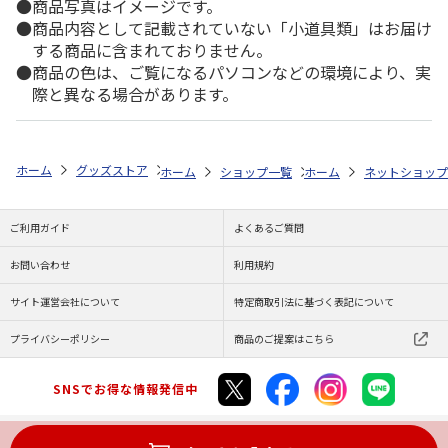
商品写真はイメージです。
商品内容として記載されていない「小道具類」はお届け
する商品に含まれておりません。
商品の色は、ご覧になるパソコンなどの環境により、実
際と異なる場合があります。
ホーム
グッズストア
スポーツ・スポーツ選手
大谷翔平
MLB 
ホーム
ショップ一覧
ホーム
レッツ
ネットショップ
MLB ドジャ
ご利用ガイド
よくあるご質問
お問い合わせ
利用規約
サイト運営会社について
特定商取引法に基づく表記について
プライバシーポリシー
商品のご提案はこちら
SNSでお得な情報発信中