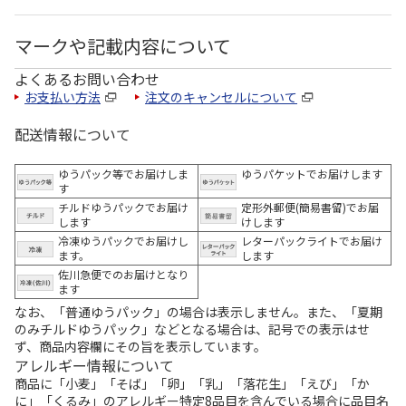
マークや記載内容について
よくあるお問い合わせ
お支払い方法
注文のキャンセルについて
配送情報について
ゆうパック等でお届けしま
ゆうパケットでお届けします
す
チルドゆうパックでお届け
定形外郵便(簡易書留)でお届
します
けします
冷凍ゆうパックでお届けし
レターパックライトでお届け
ます。
します
佐川急便でのお届けとなり
ます
なお、「普通ゆうパック」の場合は表示しません。また、「夏期
のみチルドゆうパック」などとなる場合は、記号での表示はせ
ず、商品内容欄にその旨を表示しています。
アレルギー情報について
商品に「小麦」「そば」「卵」「乳」「落花生」「えび」「か
に」「くるみ」のアレルギー特定8品目を含んでいる場合に品目名