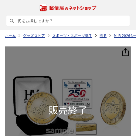
ホーム
グッズストア
スポーツ・スポーツ選手
MLB
MLB 202