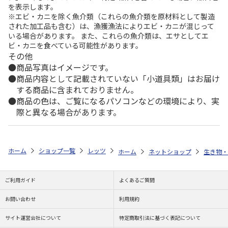
を表示します。
※エビ・カニを除く魚介類（これらの魚介類を原材料として製造
された加工品も含む）は、漁獲漁法によりエビ・カニが混じって
いる場合があります。 また、これらの魚介類は、エサとしてエ
ビ・カニを食べている可能性があります。
その他
商品写真はイメージです。
商品内容として記載されていない「小道具類」はお届け
する商品に含まれておりません。
商品の色は、ご覧になるパソコンなどの環境により、実
際と異なる場合があります。
ホーム
ショップ一覧
レッツ
ロサンゼルス・ドジャース アメリカ建国2
ホーム
ネットショップ
生き物・
ご利用ガイド
よくあるご質問
お問い合わせ
利用規約
サイト運営会社について
特定商取引法に基づく表記について