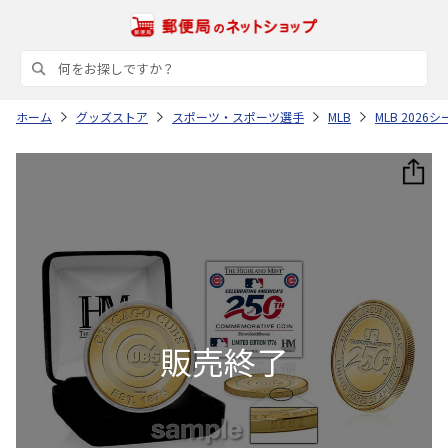
ホーム
グッズストア
スポーツ・スポーツ選手
MLB
MLB 202