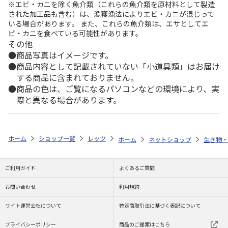
※エビ・カニを除く魚介類（これらの魚介類を原材料として製造
された加工品も含む）は、漁獲漁法によりエビ・カニが混じって
いる場合があります。 また、これらの魚介類は、エサとしてエ
ビ・カニを食べている可能性があります。
その他
商品写真はイメージです。
商品内容として記載されていない「小道具類」はお届け
する商品に含まれておりません。
商品の色は、ご覧になるパソコンなどの環境により、実
際と異なる場合があります。
ホーム
ショップ一覧
レッツ
シカゴ・カブス アメリカ建国250周年 
ホーム
ネットショップ
生き物・
ご利用ガイド
よくあるご質問
お問い合わせ
利用規約
サイト運営会社について
特定商取引法に基づく表記について
プライバシーポリシー
商品のご提案はこちら