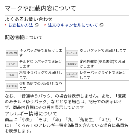
マークや記載内容について
よくあるお問い合わせ
お支払い方法
注文のキャンセルについて
配送情報について
ゆうパック等でお届けしま
ゆうパケットでお届けします
す
チルドゆうパックでお届け
定形外郵便(簡易書留)でお届
します
けします
冷凍ゆうパックでお届けし
レターパックライトでお届け
ます。
します
佐川急便でのお届けとなり
ます
なお、「普通ゆうパック」の場合は表示しません。また、「夏期
のみチルドゆうパック」などとなる場合は、記号での表示はせ
ず、商品内容欄にその旨を表示しています。
アレルギー情報について
商品に「小麦」「そば」「卵」「乳」「落花生」「えび」「か
に」「くるみ」のアレルギー特定8品目を含んでいる場合に品目名
を表示します。