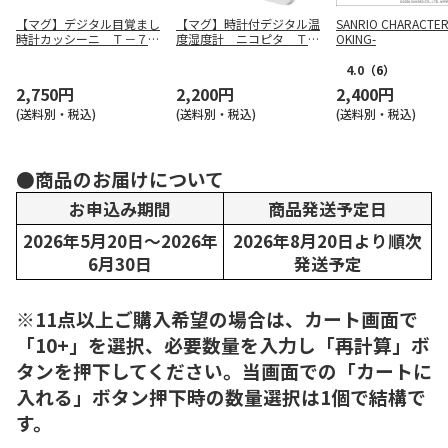
【マグ】デジタル目覚まし
【マグ】時計付デジタル温
SANRIO CHARACTER
時計カッシーニ Ｔ－７２
度湿度計 ニコピタ ＴＨ
OKING-
６ ＷＨ－Ｚ
－１１２ ＷＨ－Ｚ
4.0
（6）
2,750円
2,200円
2,400円
(送料別・税込)
(送料別・税込)
(送料別・税込)
●商品のお届けについて
お申込み期間
商品発送予定日
2026年5月20日～2026年
2026年8月20日より順次
6月30日
発送予定
※11点以上ご購入希望の場合は、カート画面で
「10+」を選択、必要数量を入力し「再計算」ボ
タンを押下してください。当画面での「カートに
入れる」ボタン押下時の数量選択は1個で結構で
す。