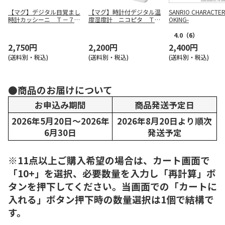
【マグ】デジタル目覚まし
【マグ】時計付デジタル温
SANRIO CHARACTER
時計カッシーニ Ｔ－７２
度湿度計 ニコピタ ＴＨ
OKING-
６ ＷＨ－Ｚ
－１１２ ＷＨ－Ｚ
4.0
（6）
2,750円
2,200円
2,400円
(送料別・税込)
(送料別・税込)
(送料別・税込)
●商品のお届けについて
お申込み期間
商品発送予定日
2026年5月20日～2026年
2026年8月20日より順次
6月30日
発送予定
※11点以上ご購入希望の場合は、カート画面で
「10+」を選択、必要数量を入力し「再計算」ボ
タンを押下してください。当画面での「カートに
入れる」ボタン押下時の数量選択は1個で結構で
す。