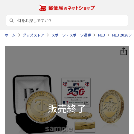
ホーム
グッズストア
スポーツ・スポーツ選手
MLB
MLB 202