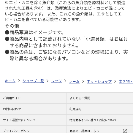
※エビ・カニを除く魚介類（これらの魚介類を原材料として製造
された加工品も含む）は、漁獲漁法によりエビ・カニが混じって
いる場合があります。 また、これらの魚介類は、エサとしてエ
ビ・カニを食べている可能性があります。
その他
商品写真はイメージです。
商品内容として記載されていない「小道具類」はお届け
する商品に含まれておりません。
商品の色は、ご覧になるパソコンなどの環境により、実
際と異なる場合があります。
ホーム
ショップ一覧
レッツ
ミネソタ・ツインズ アメリカ建国250周
ホーム
ネットショップ
生き物・
ご利用ガイド
よくあるご質問
お問い合わせ
利用規約
サイト運営会社について
特定商取引法に基づく表記について
プライバシーポリシー
商品のご提案はこちら