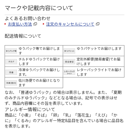
マークや記載内容について
よくあるお問い合わせ
お支払い方法
注文のキャンセルについて
配送情報について
ゆうパック等でお届けしま
ゆうパケットでお届けします
す
チルドゆうパックでお届け
定形外郵便(簡易書留)でお届
します
けします
冷凍ゆうパックでお届けし
レターパックライトでお届け
ます。
します
佐川急便でのお届けとなり
ます
なお、「普通ゆうパック」の場合は表示しません。また、「夏期
のみチルドゆうパック」などとなる場合は、記号での表示はせ
ず、商品内容欄にその旨を表示しています。
アレルギー情報について
商品に「小麦」「そば」「卵」「乳」「落花生」「えび」「か
に」「くるみ」のアレルギー特定8品目を含んでいる場合に品目名
を表示します。