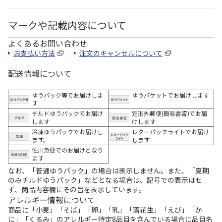
マークや記載内容について
よくあるお問い合わせ
お支払い方法
注文のキャンセルについて
配送情報について
ゆうパック等でお届けしま
ゆうパケットでお届けします
す
チルドゆうパックでお届け
定形外郵便(簡易書留)でお届
します
けします
冷凍ゆうパックでお届けし
レターパックライトでお届け
ます。
します
佐川急便でのお届けとなり
ます
なお、「普通ゆうパック」の場合は表示しません。また、「夏期
のみチルドゆうパック」などとなる場合は、記号での表示はせ
ず、商品内容欄にその旨を表示しています。
アレルギー情報について
商品に「小麦」「そば」「卵」「乳」「落花生」「えび」「か
に」「くるみ」のアレルギー特定8品目を含んでいる場合に品目名