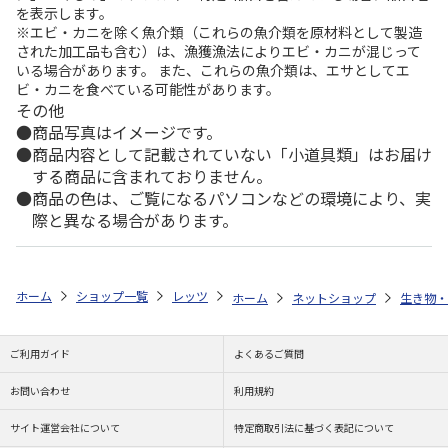
を表示します。
※エビ・カニを除く魚介類（これらの魚介類を原材料として製造
された加工品も含む）は、漁獲漁法によりエビ・カニが混じって
いる場合があります。 また、これらの魚介類は、エサとしてエ
ビ・カニを食べている可能性があります。
その他
商品写真はイメージです。
商品内容として記載されていない「小道具類」はお届け
する商品に含まれておりません。
商品の色は、ご覧になるパソコンなどの環境により、実
際と異なる場合があります。
ホーム
ショップ一覧
レッツ
ボルチモア・オリオールズ アメリカ建国
ホーム
ネットショップ
生き物・
ご利用ガイド
よくあるご質問
お問い合わせ
利用規約
サイト運営会社について
特定商取引法に基づく表記について