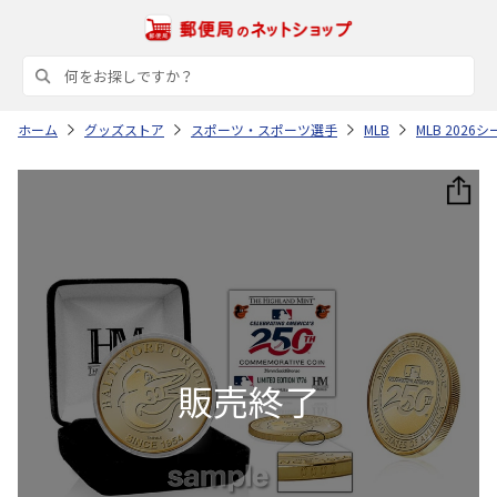
ホーム
グッズストア
スポーツ・スポーツ選手
MLB
MLB 202