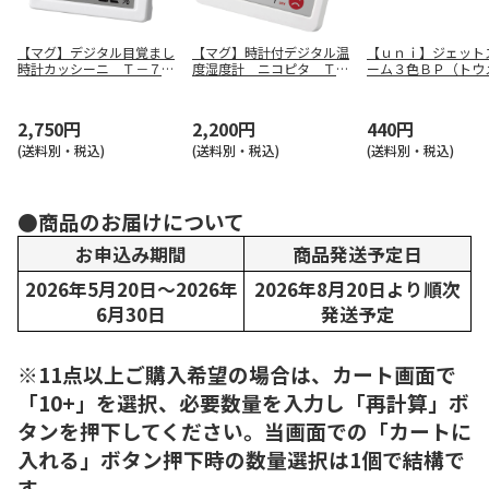
【マグ】デジタル目覚まし
【マグ】時計付デジタル温
【ｕｎｉ】ジェット
時計カッシーニ Ｔ－７２
度湿度計 ニコピタ ＴＨ
ーム３色ＢＰ（トウ
６ ＷＨ－Ｚ
－１１２ ＷＨ－Ｚ
ラック） ＳＸＥ３
０７Ｔ．２４
2,750円
2,200円
440円
(送料別・税込)
(送料別・税込)
(送料別・税込)
●商品のお届けについて
お申込み期間
商品発送予定日
2026年5月20日～2026年
2026年8月20日より順次
6月30日
発送予定
※11点以上ご購入希望の場合は、カート画面で
「10+」を選択、必要数量を入力し「再計算」ボ
タンを押下してください。当画面での「カートに
入れる」ボタン押下時の数量選択は1個で結構で
す。