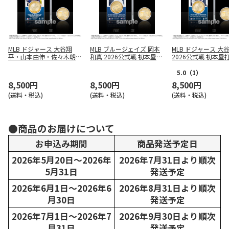
MLB ドジャース 大谷翔
MLB ブルージェイズ 岡本
MLB ドジャース 大
平・山本由伸・佐々木朗希
和真 2026公式戦 初本塁打
2026公式戦 初本塁
日本人トリオ連続先発記念
記念 アクリルプレート
アクリルプレート（
アクリルプレート（コイン
（コイン付）
付）
5.0
（1）
付）
8,500円
8,500円
8,500円
(送料・税込)
(送料・税込)
(送料・税込)
●商品のお届けについて
お申込み期間
商品発送予定日
2026年5月20日～2026年
2026年7月31日より順次
5月31日
発送予定
2026年6月1日～2026年6
2026年8月31日より順次
月30日
発送予定
2026年7月1日～2026年7
2026年9月30日より順次
月31日
発送予定