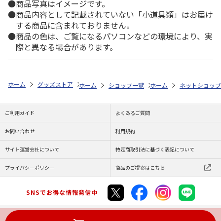
商品写真はイメージです。
商品内容として記載されていない「小道具類」はお届け
する商品に含まれておりません。
商品の色は、ご覧になるパソコンなどの環境により、実
際と異なる場合があります。
ホーム
グッズストア
スポーツ・スポーツ選手
MLB
MLB 日本人
ホーム
ショップ一覧
ホーム
レッツ
ネットショップ
MLB カブス
ご利用ガイド
よくあるご質問
お問い合わせ
利用規約
サイト運営会社について
特定商取引法に基づく表記について
プライバシーポリシー
商品のご提案はこちら
SNSでお得な情報発信中