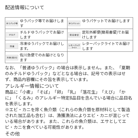
配送情報について
ゆうパック等でお届けしま
ゆうパケットでお届けします
す
チルドゆうパックでお届け
定形外郵便(簡易書留)でお届
します
けします
冷凍ゆうパックでお届けし
レターパックライトでお届け
ます。
します
佐川急便でのお届けとなり
ます
なお、「普通ゆうパック」の場合は表示しません。また、「夏期
のみチルドゆうパック」などとなる場合は、記号での表示はせ
ず、商品内容欄にその旨を表示しています。
アレルギー情報について
商品に「小麦」「そば」「卵」「乳」「落花生」「えび」「か
に」「くるみ」のアレルギー特定8品目を含んでいる場合に品目名
を表示します。
※エビ・カニを除く魚介類（これらの魚介類を原材料として製造
された加工品も含む）は、漁獲漁法によりエビ・カニが混じって
いる場合があります。 また、これらの魚介類は、エサとしてエ
ビ・カニを食べている可能性があります。
その他