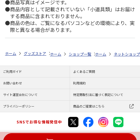
商品写真はイメージです。
商品内容として記載されていない「小道具類」はお届け
する商品に含まれておりません。
商品の色は、ご覧になるパソコンなどの環境により、実
際と異なる場合があります。
ホーム
グッズストア
スポーツ・スポーツ選手
MLB
MLB 日本人
ホーム
ショップ一覧
ホーム
レッツ
ネットショップ
MLB ロッキ
ご利用ガイド
よくあるご質問
お問い合わせ
利用規約
サイト運営会社について
特定商取引法に基づく表記について
プライバシーポリシー
商品のご提案はこちら
SNSでお得な情報発信中