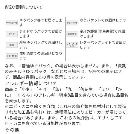
配送情報について
ゆうパック等でお届けしま
ゆうパケットでお届けします
す
チルドゆうパックでお届け
定形外郵便(簡易書留)でお届
します
けします
冷凍ゆうパックでお届けし
レターパックライトでお届け
ます。
します
佐川急便でのお届けとなり
ます
なお、「普通ゆうパック」の場合は表示しません。また、「夏期
のみチルドゆうパック」などとなる場合は、記号での表示はせ
ず、商品内容欄にその旨を表示しています。
アレルギー情報について
商品に「小麦」「そば」「卵」「乳」「落花生」「えび」「か
に」「くるみ」のアレルギー特定8品目を含んでいる場合に品目名
を表示します。
※エビ・カニを除く魚介類（これらの魚介類を原材料として製造
された加工品も含む）は、漁獲漁法によりエビ・カニが混じって
いる場合があります。 また、これらの魚介類は、エサとしてエ
ビ・カニを食べている可能性があります。
その他