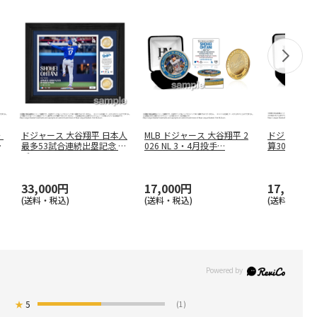
・
ドジャース 大谷翔平 日本人
MLB ドジャース 大谷翔平 2
ドジャース 大
本
最多53試合連続出塁記念 ダ
026 NL 3・4月投手
…
算300本塁
ブ
…
…
33,000円
17,000円
17,000円
(送料・税込)
(送料・税込)
(送料・税込)
★
5
(1)