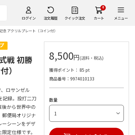
0
ログイン
注文履歴
クイック注文
カート
メニュー
勝利記念 アクリルプレート（コイン付）
8,500
円
公式戦 初勝
(送料・税込)
ン付）
獲得ポイント： 85 pt
商品番号
9974010133
で、ロサンゼル
利を記録。投打二刀
数量
直後から世界中の
、郵便局オリジナ
レーシーンをデザ
た限定仕様です。