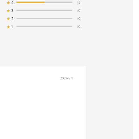
★
4
(1)
★
3
(0)
★
2
(0)
★
1
(0)
2026.8.3