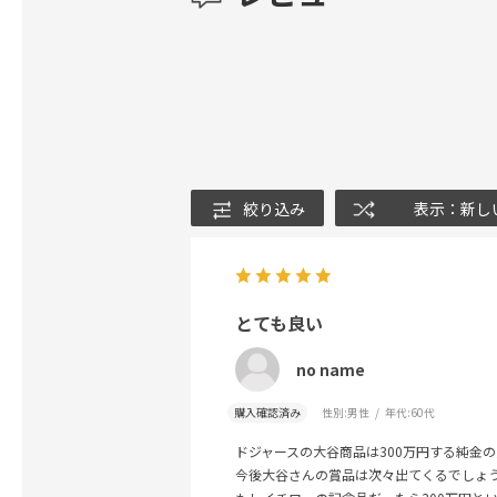
絞り込み
表示：新し
とても良い
no name
購入確認済み
性別:
男性
年代:
60代
ドジャースの大谷商品は300万円する純金
今後大谷さんの賞品は次々出てくるでしょ