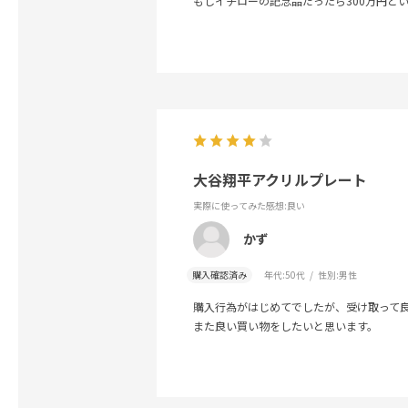
もしイチローの記念品だったら300万円と
大谷翔平アクリルプレート
実際に使ってみた感想
:良い
かず
購入確認済み
年代:
50代
性別:
男性
購入行為がはじめてでしたが、受け取って
また良い買い物をしたいと思います。