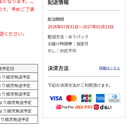
品となります。ご
配送情報
ので、予めご了承
配送期間
ス 大
MLB ドジャース 大
ドジャース 大谷翔
MLB ドジャース 大
2026年07月31日～2027年01月13日
由伸・
谷翔平 2026 NL 3・
平 日本人最多53試
谷翔平 2026 NL 3・
確認ください。
日本人
…
4月投手
…
合連続出塁記念 シ
4月投手
…
配送方法
ゆうパック
ル
…
お届け時間帯
指定可
17,000円
17,000円
8,500円
のし
対応不可
(送料・税込)
(送料・税込)
(送料・税込)
決済方法
送予定日
詳細はこちら
日より順次発送予定
日より順次発送予定
下記の決済方法がご利用頂けます。
日より順次発送予定
0日より順次発送予定
0日より順次発送予定
日より順次発送予定