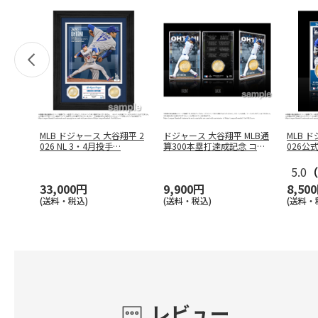
MLB ドジャース 大谷翔平 2
ドジャース 大谷翔平 MLB通
MLB 
026 NL 3・4月投手
…
算300本塁打達成記念 コイ
026公
…
5.0
（
33,000円
9,900円
8,50
(送料・税込)
(送料・税込)
(送料・
レビュー