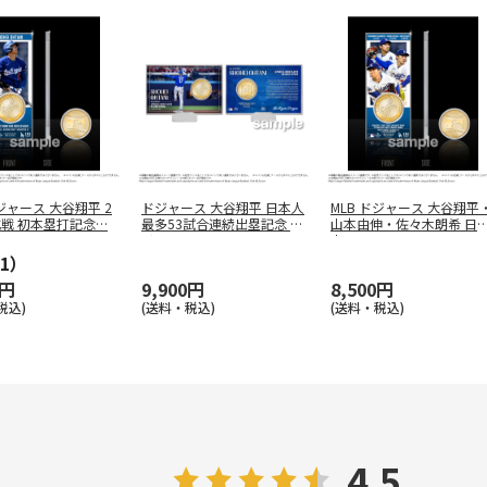
ドジャース 大谷翔平 2
ドジャース 大谷翔平 日本人
MLB ドジャース 大谷翔平
式戦 初本塁打記念
…
最多53試合連続出塁記念 コ
山本由伸・佐々木朗希 日
イ
…
人
…
1）
0円
9,900円
8,500円
税込)
(送料・税込)
(送料・税込)
4.5