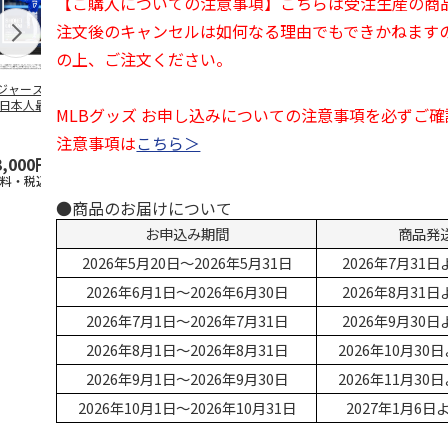
【ご購入についての注意事項】こちらは受注生産の商
注文後のキャンセルは如何なる理由でもできかねます
の上、ご注文ください。
ジャース 大谷翔
MLB ドジャース 大
ドジャース 大谷翔
MLB ドジャー
 日本人最多53試
谷翔平 2026 NL 3・
平 日本人最多53試
谷翔平・山本
MLBグッズ お申し込みについての注意事項を必ずご
連続出塁記念 ダ
4月投手
…
合連続出塁記念 コ
佐々木朗希 
…
イ
…
注意事項は
こちら＞
3,000円
33,000円
9,900円
8,500円
送料・税込)
(送料・税込)
(送料・税込)
(送料・税込)
●商品のお届けについて
お申込み期間
商品発
2026年5月20日～2026年5月31日
2026年7月31
2026年6月1日～2026年6月30日
2026年8月31
2026年7月1日～2026年7月31日
2026年9月30
2026年8月1日～2026年8月31日
2026年10月3
2026年9月1日～2026年9月30日
2026年11月3
2026年10月1日～2026年10月31日
2027年1月6