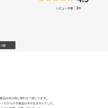
2
レビュー件数：
件
い順
の賞品以外は殆ど買わせて頂いてます。
う！だからその賞品は手が出ませんでした。