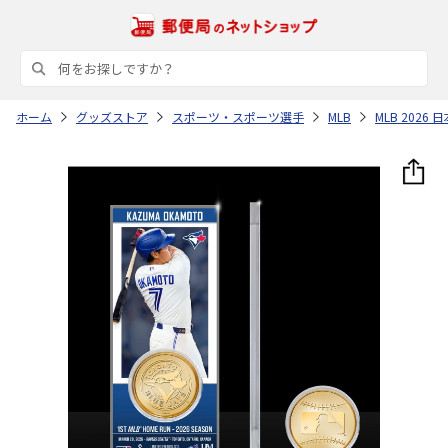
ホーム
グッズストア
スポーツ・スポーツ選手
MLB
MLB 202