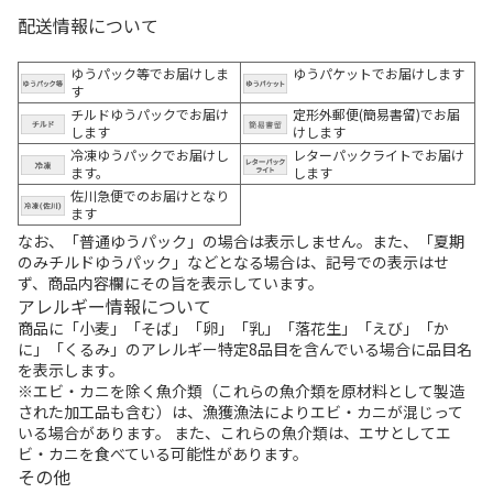
配送情報について
ゆうパック等でお届けしま
ゆうパケットでお届けします
す
チルドゆうパックでお届け
定形外郵便(簡易書留)でお届
します
けします
冷凍ゆうパックでお届けし
レターパックライトでお届け
ます。
します
佐川急便でのお届けとなり
ます
なお、「普通ゆうパック」の場合は表示しません。また、「夏期
のみチルドゆうパック」などとなる場合は、記号での表示はせ
ず、商品内容欄にその旨を表示しています。
アレルギー情報について
商品に「小麦」「そば」「卵」「乳」「落花生」「えび」「か
に」「くるみ」のアレルギー特定8品目を含んでいる場合に品目名
を表示します。
※エビ・カニを除く魚介類（これらの魚介類を原材料として製造
された加工品も含む）は、漁獲漁法によりエビ・カニが混じって
いる場合があります。 また、これらの魚介類は、エサとしてエ
ビ・カニを食べている可能性があります。
その他