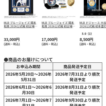
MLB ブルージェイズ 岡本
MLB ブルージェイズ 岡本
MLB ドジャース 大
和真 2026公式戦 初出場＆
和真 2026公式戦 初出場＆
2026公式戦 初本塁
初安打記念 ダブルコイン
初安打記念 ゴールドコイ
アクリルプレート（
フォトミント
ン【メッキ】
付）
5.0
（1）
33,000円
17,000円
8,500円
(送料・税込)
(送料・税込)
(送料・税込)
●商品のお届けについて
お申込み期間
商品発送予定日
2026年5月20日～2026年
2026年7月31日より順次
5月31日
発送予定
2026年6月1日～2026年6
2026年8月31日より順次
月30日
発送予定
2026年7月1日～2026年7
2026年9月30日より順次
月31日
発送予定