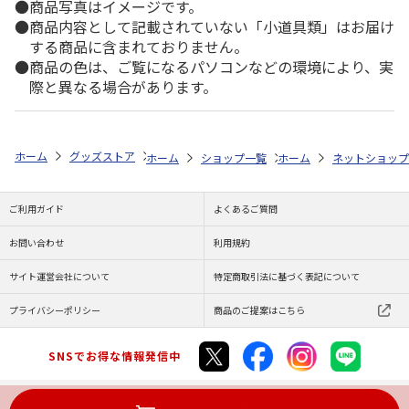
商品写真はイメージです。
商品内容として記載されていない「小道具類」はお届け
する商品に含まれておりません。
商品の色は、ご覧になるパソコンなどの環境により、実
際と異なる場合があります。
ホーム
グッズストア
スポーツ・スポーツ選手
MLB
MLB 日本人
ホーム
ショップ一覧
ホーム
レッツ
ネットショップ
MLB ブルー
ご利用ガイド
よくあるご質問
お問い合わせ
利用規約
サイト運営会社について
特定商取引法に基づく表記について
プライバシーポリシー
商品のご提案はこちら
SNSでお得な情報発信中